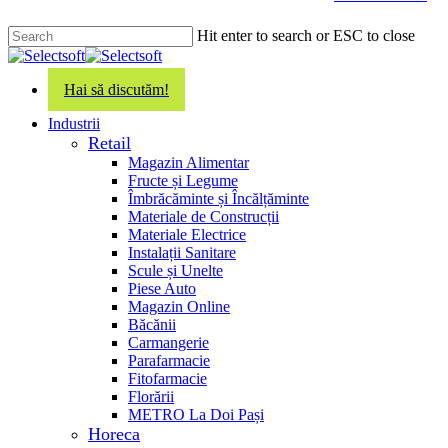
main
content
Hit enter to search or ESC to close
Close
Search
Hai să discutăm!
search
Menu
Industrii
Retail
Magazin Alimentar
Fructe și Legume
Îmbrăcăminte și Încălțăminte
Materiale de Construcții
Materiale Electrice
Instalații Sanitare
Scule și Unelte
Piese Auto
Magazin Online
Băcănii
Carmangerie
Parafarmacie
Fitofarmacie
Florării
METRO La Doi Pași
Horeca