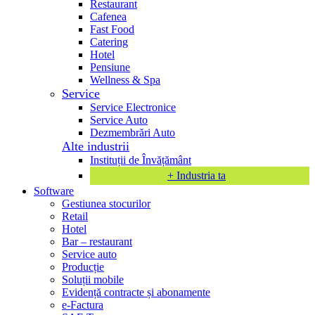
Restaurant
Cafenea
Fast Food
Catering
Hotel
Pensiune
Wellness & Spa
Service
Service Electronice
Service Auto
Dezmembrări Auto
Alte industrii
Instituții de Învățământ
+ Industria ta
Software
Gestiunea stocurilor
Retail
Hotel
Bar – restaurant
Service auto
Producție
Soluții mobile
Evidență contracte și abonamente
e-Factura