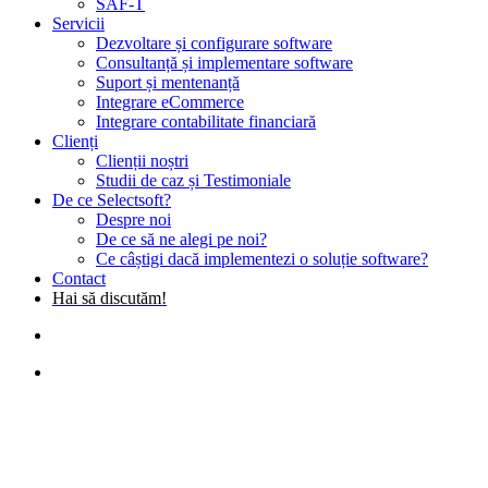
SAF-T
Servicii
Dezvoltare și configurare software
Consultanță și implementare software
Suport și mentenanță
Integrare eCommerce
Integrare contabilitate financiară
Clienți
Clienții noștri
Studii de caz și Testimoniale
De ce Selectsoft?
Despre noi
De ce să ne alegi pe noi?
Ce câștigi dacă implementezi o soluție software?
Contact
Hai să discutăm!
search
Menu