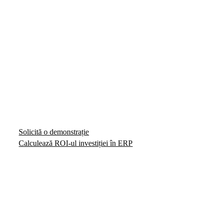
Alege software pentru
service auto adaptabil
afacerii tale
Soft pentru managementul
eficient al service-ului auto.
Solicită o demonstrație
Calculează ROI-ul investiției în ERP
Demo 1-la-1 | Fără costuri inițiale | Fără obligații
Discuție de 30 de minute alături de un specialist cu
expertiză în domeniul în care activezi!