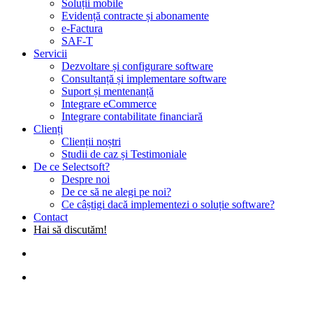
Soluții mobile
Evidență contracte și abonamente
e-Factura
SAF-T
Servicii
Dezvoltare și configurare software
Consultanță și implementare software
Suport și mentenanță
Integrare eCommerce
Integrare contabilitate financiară
Clienți
Clienții noștri
Studii de caz și Testimoniale
De ce Selectsoft?
Despre noi
De ce să ne alegi pe noi?
Ce câștigi dacă implementezi o soluție software?
Contact
Hai să discutăm!
search
Menu