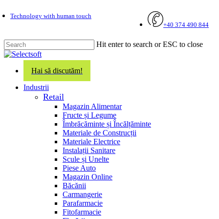
Skip
Technology with human touch
to
+40 374 490 844
main
content
Hit enter to search or ESC to close
Close
Search
Hai să discutăm!
search
Menu
Industrii
Retail
Magazin Alimentar
Fructe și Legume
Îmbrăcăminte și Încălțăminte
Materiale de Construcții
Materiale Electrice
Instalații Sanitare
Scule și Unelte
Piese Auto
Magazin Online
Băcănii
Carmangerie
Parafarmacie
Fitofarmacie