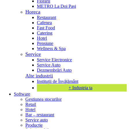
Florării
METRO La Doi Pași
Horeca
Restaurant
Cafenea
Fast Food
Catering
Hotel
Pensiune
Wellness & Spa
Service
Service Electronice
Service Auto
Dezmembrări Auto
Alte industrii
Instituții de Învățământ
+ Industria ta
Software
Gestiunea stocurilor
Retail
Hotel
Bar – restaurant
Service auto
Producție