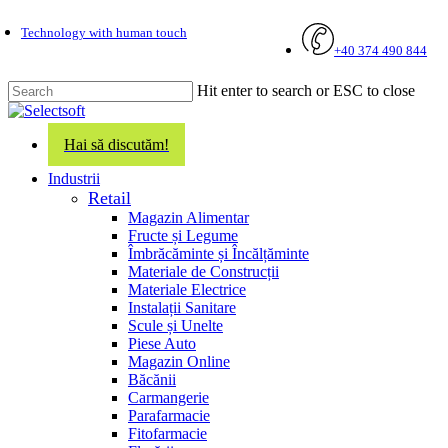
Skip
Technology with human touch
to
+40 374 490 844
main
content
Hit enter to search or ESC to close
Close
Search
Hai să discutăm!
search
Menu
Industrii
Retail
Magazin Alimentar
Fructe și Legume
Îmbrăcăminte și Încălțăminte
Materiale de Construcții
Materiale Electrice
Instalații Sanitare
Scule și Unelte
Piese Auto
Magazin Online
Băcănii
Carmangerie
Parafarmacie
Fitofarmacie