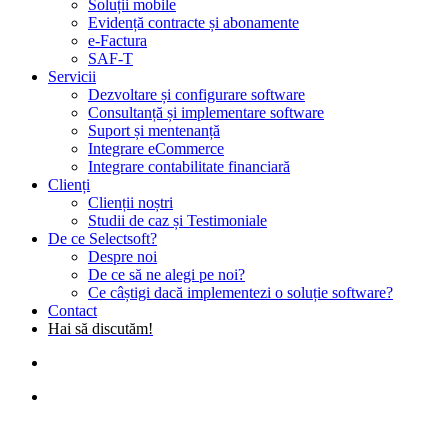
Soluții mobile
Evidență contracte și abonamente
e-Factura
SAF-T
Servicii
Dezvoltare și configurare software
Consultanță și implementare software
Suport și mentenanță
Integrare eCommerce
Integrare contabilitate financiară
Clienți
Clienții noștri
Studii de caz și Testimoniale
De ce Selectsoft?
Despre noi
De ce să ne alegi pe noi?
Ce câștigi dacă implementezi o soluție software?
Contact
Hai să discutăm!
search
Menu