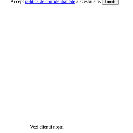
Accept
politica de confidențialitate
a acestui site.
Prioritate
a noastră
Ne alegem cu grijă clienții, valorificând timpul
și expertiza. Prioritatea noastră este să oferim
servicii informatice superioare, respectând
valoarea timpului nostru și a clientului.
Vezi clienții noștri