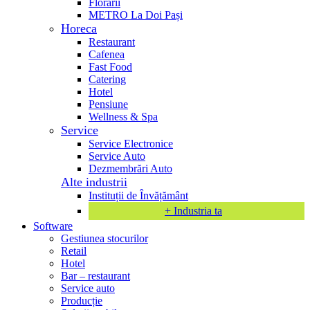
Florării
METRO La Doi Pași
Horeca
Restaurant
Cafenea
Fast Food
Catering
Hotel
Pensiune
Wellness & Spa
Service
Service Electronice
Service Auto
Dezmembrări Auto
Alte industrii
Instituții de Învățământ
+ Industria ta
Software
Gestiunea stocurilor
Retail
Hotel
Bar – restaurant
Service auto
Producție