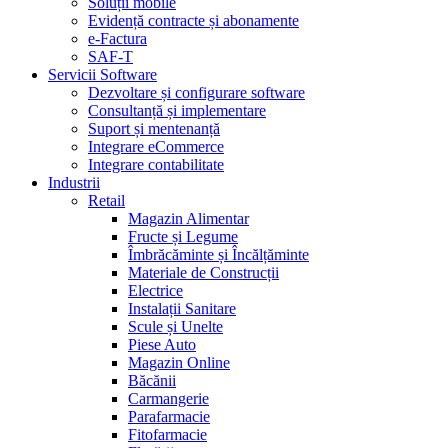
Soluții mobile
Evidență contracte și abonamente
e-Factura
SAF-T
Servicii Software
Dezvoltare și configurare software
Consultanță și implementare
Suport și mentenanță
Integrare eCommerce
Integrare contabilitate
Industrii
Retail
Magazin Alimentar
Fructe și Legume
Îmbrăcăminte și Încălțăminte
Materiale de Construcții
Electrice
Instalații Sanitare
Scule și Unelte
Piese Auto
Magazin Online
Băcănii
Carmangerie
Parafarmacie
Fitofarmacie