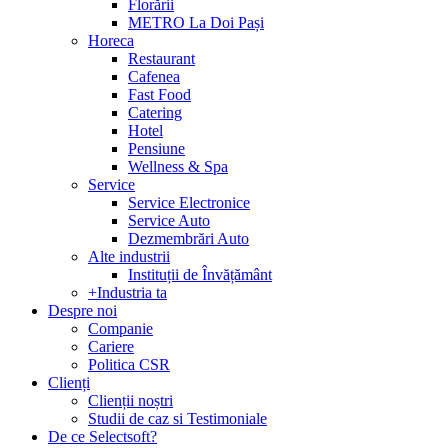
Florării
METRO La Doi Pași
Horeca
Restaurant
Cafenea
Fast Food
Catering
Hotel
Pensiune
Wellness & Spa
Service
Service Electronice
Service Auto
Dezmembrări Auto
Alte industrii
Instituții de Învățământ
+Industria ta
Despre noi
Companie
Cariere
Politica CSR
Clienți
Clienții noștri
Studii de caz si Testimoniale
De ce Selectsoft?