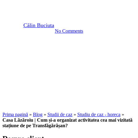
Transfăgărășan?
By
Călin Buciuta
28 noiembrie 2025
iunie 23rd, 2026
No Comments
Prima pagină
»
Blog
»
Studii de caz
»
Studiu de caz - horeca
»
Casa Lăzăroiu | Cum și-a organizat activitatea cea mai vizitată
stațiune de pe Transfăgărășan?