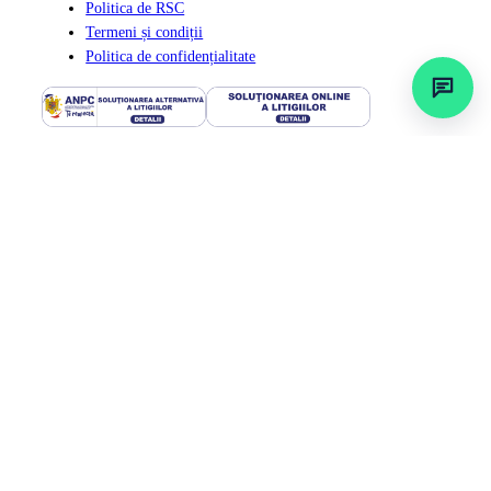
Politica de RSC
Termeni și condiții
Politica de confidențialitate
© 2026 Selectsoft | Branding & Development by
INOVEO
This site is protected by reCAPTCHA.
Soluții Software
Gestiune stocuri
Retail
Bar-restaurant
Hotel
Service auto
Producție
Soluții mobile