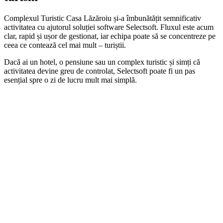
Complexul Turistic Casa Lăzăroiu și-a îmbunătățit semnificativ
activitatea cu ajutorul soluției software Selectsoft. Fluxul este acum
clar, rapid și ușor de gestionat, iar echipa poate să se concentreze pe
ceea ce contează cel mai mult – turiștii.
Dacă ai un hotel, o pensiune sau un complex turistic și simți că
activitatea devine greu de controlat, Selectsoft poate fi un pas
esențial spre o zi de lucru mult mai simplă.
Vrei să vezi cum ar arăta zilnic activitatea ta
cu Selectsoft?
Programează o analiză
consultativă cu un specialist!
Contactează-ne