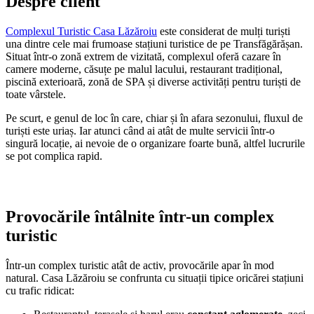
Despre client
Complexul Turistic Casa Lăzăroiu
este considerat de mulți turiști
una dintre cele mai frumoase stațiuni turistice de pe Transfăgărășan.
Situat într-o zonă extrem de vizitată, complexul oferă cazare în
camere moderne, căsuțe pe malul lacului, restaurant tradițional,
piscină exterioară, zonă de SPA și diverse activități pentru turiști de
toate vârstele.
Pe scurt, e genul de loc în care, chiar și în afara sezonului, fluxul de
turiști este uriaș. Iar atunci când ai atât de multe servicii într-o
singură locație, ai nevoie de o organizare foarte bună, altfel lucrurile
se pot complica rapid.
Provocările întâlnite într-un complex
turistic
Într-un complex turistic atât de activ, provocările apar în mod
natural. Casa Lăzăroiu se confrunta cu situații tipice oricărei stațiuni
cu trafic ridicat: