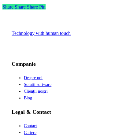
Share
Share
Share
Pin
Technology with human touch
LinkedIn
Facebook
Instagram
Companie
Despre noi
Solutii software
Clienții noștri
Blog
Legal & Contact
Contact
Cariere