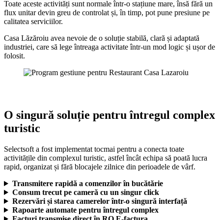
Toate aceste activități sunt normale într-o stațiune mare, însă fără un
flux unitar devin greu de controlat și, în timp, pot pune presiune pe
calitatea serviciilor.
Casa Lăzăroiu avea nevoie de o soluție stabilă, clară și adaptată
industriei, care să lege întreaga activitate într-un mod logic și ușor de
folosit.
O singură soluție pentru întregul complex
turistic
Selectsoft a fost implementat tocmai pentru a conecta toate
activitățile din complexul turistic, astfel încât echipa să poată lucra
rapid, organizat și fără blocajele zilnice din perioadele de vârf.
Transmitere rapidă a comenzilor în bucătărie
Consum trecut pe cameră cu un singur click
Rezervări și starea camerelor într-o singură interfață
Rapoarte automate pentru întregul complex
Facturi transmise direct în RO E-factura