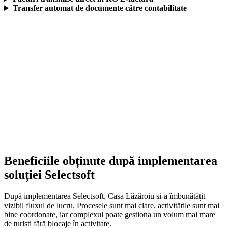
Transfer automat de documente către contabilitate
Descoperă soluția Selectsoft pentru hoteluri și
cum te poate ajuta să îți organizezi mai bine
activitatea.
Află mai multe
Beneficiile obținute după implementarea
soluției Selectsoft
După implementarea Selectsoft, Casa Lăzăroiu și-a îmbunătățit
vizibil fluxul de lucru. Procesele sunt mai clare, activitățile sunt mai
bine coordonate, iar complexul poate gestiona un volum mai mare
de turiști fără blocaje în activitate.