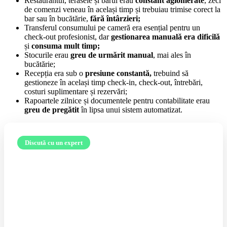
Restaurantul, terasele și barul erau
constant aglomerate
, zeci
de comenzi veneau în același timp și trebuiau trimise corect la
bar sau în bucătărie,
fără întârzieri;
Transferul consumului pe cameră era esențial pentru un
check-out profesionist, dar
gestionarea manuală era dificilă
și
consuma mult timp;
Stocurile erau
greu de urmărit manual
, mai ales în
bucătărie;
Recepția era sub o
presiune constantă,
trebuind să
gestioneze în același timp check-in, check-out, întrebări,
costuri suplimentare și rezervări;
Rapoartele zilnice și documentele pentru contabilitate erau
greu de pregătit
în lipsa unui sistem automatizat.