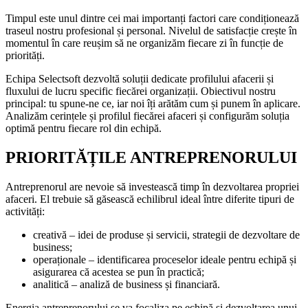
Timpul este unul dintre cei mai importanți factori care condiționează
traseul nostru profesional și personal. Nivelul de satisfacție crește în
momentul în care reușim să ne organizăm fiecare zi în funcție de
priorități.
Echipa Selectsoft dezvoltă soluții dedicate profilului afacerii și
fluxului de lucru specific fiecărei organizații. Obiectivul nostru
principal: tu spune-ne ce, iar noi îți arătăm cum și punem în aplicare.
Analizăm cerințele și profilul fiecărei afaceri și configurăm soluția
optimă pentru fiecare rol din echipă.
PRIORITĂȚILE ANTREPRENORULUI
Antreprenorul are nevoie să investească timp în dezvoltarea propriei
afaceri. El trebuie să găsească echilibrul ideal între diferite tipuri de
activități:
creativă – idei de produse și servicii, strategii de dezvoltare de
business;
operaționale – identificarea proceselor ideale pentru echipă și
asigurarea că acestea se pun în practică;
analitică – analiză de business și financiară.
Energia antreprenorului se va focaliza pe echipă și dezvoltarea unui