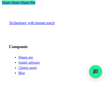
Share
Share
Share
Pin
Technology with human touch
LinkedIn
Facebook
Instagram
Companie
Despre noi
Solutii software
Clienții noștri
Blog
Legal & Contact
Contact
Cariere
Politica de RSC