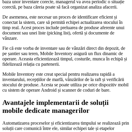
baza unor inventare corecte, managerul va avea periodic o situație
corectă, pe baza căreia poate să facă organizat analiza afacerii.
De asemenea, este necesar un proces de identificare eficient și
conectat la sistem, care să permită echipei actualizarea stocului în
timp real. Acest proces include preluarea de produse aferente unui
document sau unei liste (picking list), ofertă și documente de
vânzare.
Fie că este vorba de inventare sau de vânzări direct din depozit, de
pe șantier sau teren, Mobile Inventory asigură un flux dinamic de
operare. Aceasta eficientizează timpul, costurile, munca în echipă și
fidelizează relația cu partenerii.
Mobile Inventory este creat special pentru realizarea rapidă a
inventarului, recepțiilor de marfă, vânzărilor de la raft și verificării
stocului de produse. Acesta se poate utiliza pe orice dispozitiv mobil
cu sistem de operare Android și scanner de coduri de bare.
Avantajele implementarii de soluții
mobile dedicate managerilor
Automatizarea proceselor și eficientizarea timpului se realizează prin
soluții care comunică între ele, similar echipei tale și etapelor