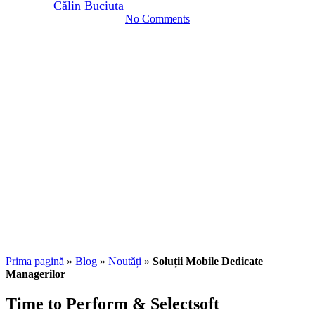
By
Călin Buciuta
18 iunie 2021
noiembrie 26th, 2025
No Comments
Prima pagină
»
Blog
»
Noutăți
»
Soluții Mobile Dedicate
Managerilor
Time to Perform & Selectsoft