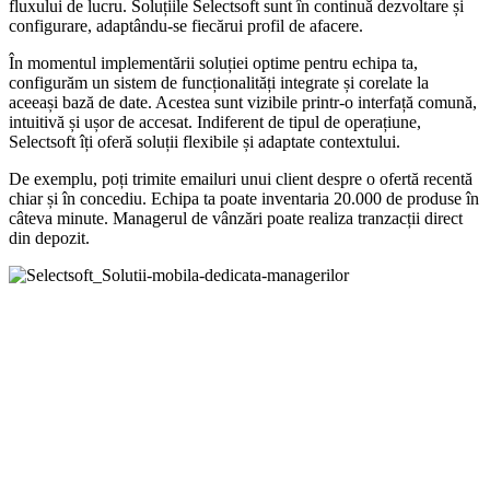
fluxului de lucru. Soluțiile Selectsoft sunt în continuă dezvoltare și
configurare, adaptându-se fiecărui profil de afacere.
În momentul implementării soluției optime pentru echipa ta,
configurăm un sistem de funcționalități integrate și corelate la
aceeași bază de date. Acestea sunt vizibile printr-o interfață comună,
intuitivă și ușor de accesat. Indiferent de tipul de operațiune,
Selectsoft îți oferă soluții flexibile și adaptate contextului.
De exemplu, poți trimite emailuri unui client despre o ofertă recentă
chiar și în concediu. Echipa ta poate inventaria 20.000 de produse în
câteva minute. Managerul de vânzări poate realiza tranzacții direct
din depozit.
Pentru mai multe idei și soluții de
automatizare și eficientizare a timpului, te
invităm să ne contactezi.