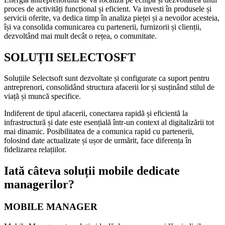
proces de activități funcțional și eficient. Va investi în produsele și
servicii oferite, va dedica timp în analiza pieței și a nevoilor acesteia,
își va consolida comunicarea cu partenerii, furnizorii și clienții,
dezvoltând mai mult decât o rețea, o comunitate.
SOLUȚII SELECTOSFT
Soluțiile Selectsoft sunt dezvoltate și configurate ca suport pentru
antreprenori, consolidând structura afacerii lor și susținând stilul de
viață și muncă specifice.
Indiferent de tipul afacerii, conectarea rapidă și eficientă la
infrastructură și date este esențială într-un context al digitalizării tot
mai dinamic. Posibilitatea de a comunica rapid cu partenerii,
folosind date actualizate și ușor de urmărit, face diferența în
fidelizarea relațiilor.
Iată câteva soluții mobile dedicate
managerilor?
MOBILE MANAGER