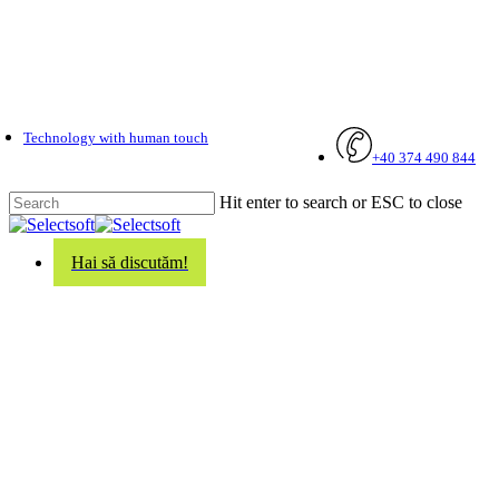
Skip
to
main
content
Technology with human touch
+40 374 490 844
Hit enter to search or ESC to close
Close
Search
Hai să discutăm!
search
Menu
Noutăți
Soluții Mobile Dedicate
Managerilor