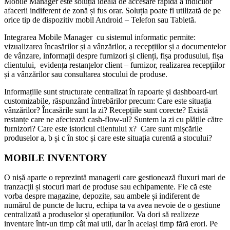
Mobile Manager este soluția ideală de accesare rapidă a indicilor
afacerii indiferent de zonă și fus orar. Soluția poate fi utilizată de pe
orice tip de dispozitiv mobil Android – Telefon sau Tabletă.
Integrarea Mobile Manager cu sistemul informatic permite:
vizualizarea încasărilor și a vânzărilor, a recepțiilor și a documentelor
de vânzare, informații despre furnizori și clienți, fișa produsului, fișa
clientului, evidența restanțelor client – furnizor, realizarea recepțiilor
și a vânzărilor sau consultarea stocului de produse.
Informațiile sunt structurate centralizat în rapoarte și dashboard-uri
customizabile, răspunzând întrebărilor precum: Care este situația
vânzărilor? Încasările sunt la zi? Recepțiile sunt corecte? Există
restanțe care ne afectează cash-flow-ul? Suntem la zi cu plățile către
furnizori? Care este istoricul clientului x? Care sunt mișcările
produselor a, b și c în stoc și care este situația curentă a stocului?
MOBILE INVENTORY
O nișă aparte o reprezintă managerii care gestionează fluxuri mari de
tranzacții și stocuri mari de produse sau echipamente. Fie că este
vorba despre magazine, depozite, sau ambele și indiferent de
numărul de puncte de lucru, echipa ta va avea nevoie de o gestiune
centralizată a produselor și operațiunilor. Va dori să realizeze
inventare într-un timp cât mai util, dar în același timp fără erori. Pe