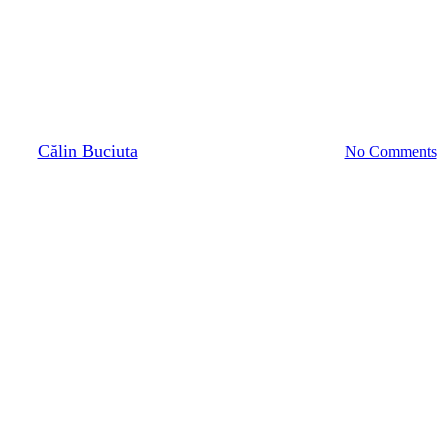
Selectsoft integrează modulul
sendSMS în softurile de
gestiune
By
Călin Buciuta
3 iunie 2022
februarie 24th, 2026
No Comments