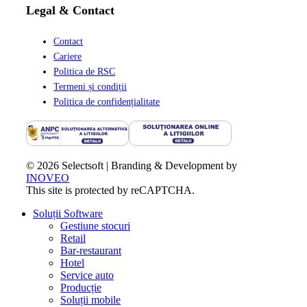
Legal & Contact
Contact
Cariere
Politica de RSC
Termeni și condiții
Politica de confidențialitate
© 2026 Selectsoft | Branding & Development by
INOVEO
This site is protected by reCAPTCHA.
Close
Soluții Software
Menu
Gestiune stocuri
Retail
Bar-restaurant
Hotel
Service auto
Producție
Soluții mobile