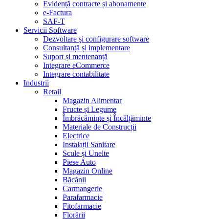
Evidență contracte și abonamente
e-Factura
SAF-T
Servicii Software
Dezvoltare și configurare software
Consultanță și implementare
Suport și mentenanță
Integrare eCommerce
Integrare contabilitate
Industrii
Retail
Magazin Alimentar
Fructe și Legume
Îmbrăcăminte și Încălțăminte
Materiale de Construcții
Electrice
Instalații Sanitare
Scule și Unelte
Piese Auto
Magazin Online
Băcănii
Carmangerie
Parafarmacie
Fitofarmacie
Florării