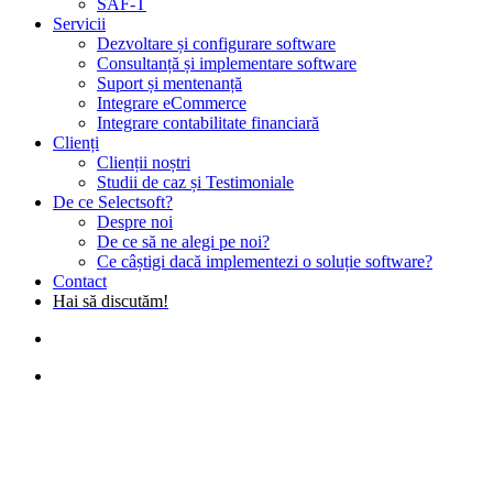
SAF-T
Servicii
Dezvoltare și configurare software
Consultanță și implementare software
Suport și mentenanță
Integrare eCommerce
Integrare contabilitate financiară
Clienți
Clienții noștri
Studii de caz și Testimoniale
De ce Selectsoft?
Despre noi
De ce să ne alegi pe noi?
Ce câștigi dacă implementezi o soluție software?
Contact
Hai să discutăm!
search
Menu
Noutăți