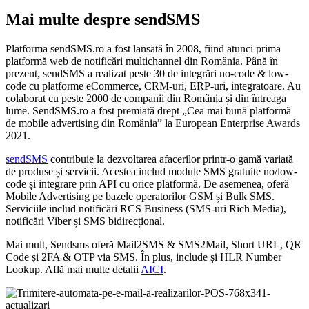
Mai multe despre sendSMS
Platforma sendSMS.ro a fost lansată în 2008, fiind atunci prima
platformă web de notificări multichannel din România. Până în
prezent, sendSMS a realizat peste 30 de integrări no-code & low-
code cu platforme eCommerce, CRM-uri, ERP-uri, integratoare. Au
colaborat cu peste 2000 de companii din România și din întreaga
lume. SendSMS.ro a fost premiată drept „Cea mai bună platformă
de mobile advertising din România” la European Enterprise Awards
2021.
sendSMS
contribuie la dezvoltarea afacerilor printr-o gamă variată
de produse și servicii. Acestea includ module SMS gratuite no/low-
code și integrare prin API cu orice platformă. De asemenea, oferă
Mobile Advertising pe bazele operatorilor GSM și Bulk SMS.
Serviciile includ notificări RCS Business (SMS-uri Rich Media),
notificări Viber și SMS bidirecțional.
Mai mult, Sendsms oferă Mail2SMS & SMS2Mail, Short URL, QR
Code și 2FA & OTP via SMS. În plus, include și HLR Number
Lookup. Află mai multe detalii
AICI
.