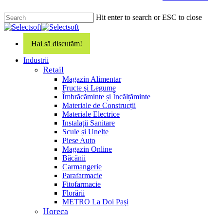
main
content
Hit enter to search or ESC to close
Close
Search
Hai să discutăm!
search
Menu
Industrii
Retail
Magazin Alimentar
Fructe și Legume
Îmbrăcăminte și Încălțăminte
Materiale de Construcții
Materiale Electrice
Instalații Sanitare
Scule și Unelte
Piese Auto
Magazin Online
Băcănii
Carmangerie
Parafarmacie
Fitofarmacie
Florării
METRO La Doi Pași
Horeca