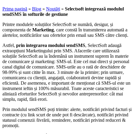
Prima pagină
»
Blog
»
Noutăți
»
Selectsoft integrează modulul
sendSMS în softurile de gestiune
Printre modulele soluțiilor SelectSoft se numără, desigur, și
componenta de
Marketing
, care constă în transmiterea automată a
alertelor, notificărilor sau ofertelor prin email sau SMS către clienți.
Astfel,
prin integrarea modului sendSMS
, SelectSoft adaugă
extraopțiuni Marketingului prin SMS. Afacerile care utilizează
soluțiile SelectSoft au la îndemână un instrument suprem în materie
de comunicare şi marketing: SMS-ul. Este cel mai direct și personal
canal digital de comunicare. SMS-urile au o rată de deschidere de
98-99% și sunt citite în max. 3 minute de la primire; prin urmare,
comunicarea cu clienții, angajații, colaboratorii devine rapidă și
eficientă. De asemenea, e important de menționat că SMS-ul este un
instrument ieftin și 100% măsurabil. Toate aceste caracteristici se
aliniază eforturilor SelectSoft și nevoilor antreprenorilor: cât mai
simplu, rapid, fără erori.
Prin modulul sendSMS poți trimite: alerte, notificări privind facturi și
contracte (cu link scurt de unde pot fi descărcate), notificări privind
statusul comenzii /livrării, remindere, notificări privind reduceri &
promoții.