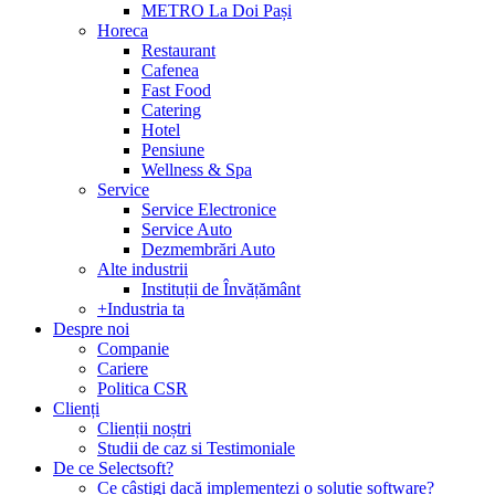
METRO La Doi Pași
Horeca
Restaurant
Cafenea
Fast Food
Catering
Hotel
Pensiune
Wellness & Spa
Service
Service Electronice
Service Auto
Dezmembrări Auto
Alte industrii
Instituții de Învățământ
+Industria ta
Despre noi
Companie
Cariere
Politica CSR
Clienți
Clienții noștri
Studii de caz si Testimoniale
De ce Selectsoft?
Ce câștigi dacă implementezi o soluție software?