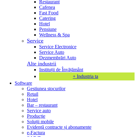
Restaurant
Cafenea
Fast Food
Catering
Hotel
Pensiune
Wellness & Spa
Service
Service Electronice
Service Auto
Dezmembrări Auto
Alte industrii
Instituții de Învățământ
+ Industria ta
Software
Gestiunea stocurilor
Retail
Hotel
Bar – restaurant
Service auto
Producție
Soluții mobile
Evidență contracte și abonamente
e-Factura