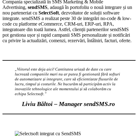
Compania specializată în SMS Marketing & Mobile
Advertising,
sendSMS
, adaugă în portofoliu o nouă integrare și un
nou parteneriat cu
SelectSoft
, dezvoltator de soluții software
integrate. sendSMS a realizat peste 30 de integrări no-code & low-
code cu platforme eCommerce, CRM-uri, ERP-uri, RPA,
integratoare din toată lumea. Astfel, clienții partenerilor sendSMS
pot gestiona ușor și rapid campanii SMS personalizate și notificări
cu privire la actualizări, comenzi, rezervări, întâlniri, facturi, oferte.
„Viitorul este deja aici! Cantitatea uriașă de date cu care
lucrează companiile mari nu ar putea fi gestionată fără softuri
de automatizare și integrare, care să eficientizeze fluxurile de
lucru, timpul și costurile. Ne bucurăm să participăm activ la
inovațiile tehnologice ale momentului și să colaborăm cu
echipa Selectsoft.”
Liviu Băltoi – Manager sendSMS.ro