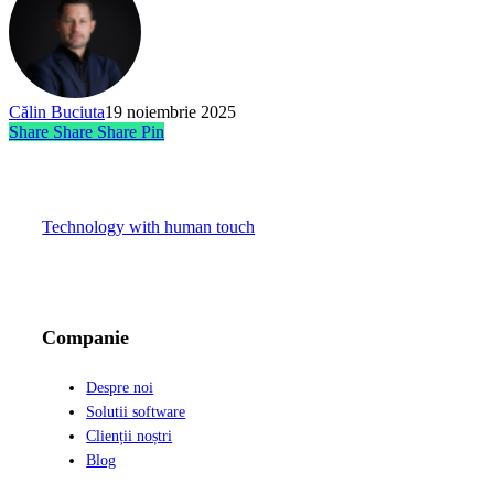
Călin Buciuta
19 noiembrie 2025
Share
Share
Share
Pin
Technology with human touch
LinkedIn
Facebook
Instagram
Companie
Despre noi
Solutii software
Clienții noștri
Blog