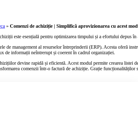
eca
»
Comenzi de achiziție | Simplifică aprovizionarea cu acest mod
chiziții este esențială pentru optimizarea timpului și a efortului depus în 
e de management al resurselor întreprinderii (ERP). Acesta oferă instr
x de informații neîntrerupt și coerent în cadrul organizației.
izițiilor devine rapidă și eficientă. Acest modul permite crearea listei 
sformarea comenzii într-o factură de achiziție. Grație funcționalităților