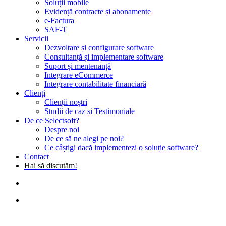
Soluții mobile
Evidență contracte și abonamente
e-Factura
SAF-T
Servicii
Dezvoltare și configurare software
Consultanță și implementare software
Suport și mentenanță
Integrare eCommerce
Integrare contabilitate financiară
Clienți
Clienții noștri
Studii de caz și Testimoniale
De ce Selectsoft?
Despre noi
De ce să ne alegi pe noi?
Ce câștigi dacă implementezi o soluție software?
Contact
Hai să discutăm!
search
Menu