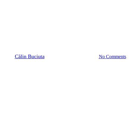
Horeca
Retail
Service
Service electronice
ziție | Simplifică aprovizionare
By
Călin Buciuta
15 mai 2024
iunie 23rd, 2026
No Comments