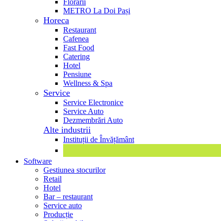
Florării
METRO La Doi Pași
Horeca
Restaurant
Cafenea
Fast Food
Catering
Hotel
Pensiune
Wellness & Spa
Service
Service Electronice
Service Auto
Dezmembrări Auto
Alte industrii
Instituții de Învățământ
Software
Gestiunea stocurilor
Retail
Hotel
Bar – restaurant
Service auto
Producție