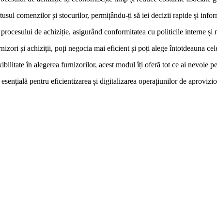
tusul comenzilor și stocurilor, permițându-ți să iei decizii rapide și info
 procesului de achiziție, asigurând conformitatea cu politicile interne ș
nizori și achiziții, poți negocia mai eficient și poți alege întotdeauna ce
exibilitate în alegerea furnizorilor, acest modul îți oferă tot ce ai nevoie
sențială pentru eficientizarea și digitalizarea operațiunilor de aprovizi
 dintre experții echipei noastre pentru a afla ma
Contactează-ne!