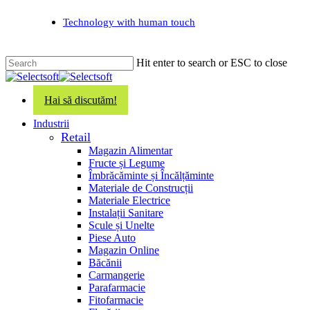
Skip
Technology with human touch
to
main
content
Hit enter to search or ESC to close
Close
Search
Hai să discutăm!
search
Menu
Industrii
Retail
Magazin Alimentar
Fructe și Legume
Îmbrăcăminte și Încălțăminte
Materiale de Construcții
Materiale Electrice
Instalații Sanitare
Scule și Unelte
Piese Auto
Magazin Online
Băcănii
Carmangerie
Parafarmacie
Fitofarmacie