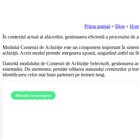
Prima pagină
»
Blog
»
Hor
În contextul actual al afacerilor, gestionarea eficientă a procesului de a
Modulul Comenzi de Achiziție este un component important în sistemel
achiziții. Acest modul permite integrarea ușoară, asigurând astfel un flu
Datorită modulului de Comenzi de Achiziție Selectsoft, gestionarea ach
sistemului. De asemenea, permite editarea statusului comenzilor și tran
identificarea celor mai buni parteneri pe termen lung.