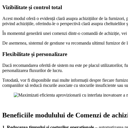
Vizibilitate și control total
Acest modul oferă o evidență clară asupra achizițiilor de la furnizori, p
privind achizițiile, oferindu-le o perspectivă clară asupra cheltuielilor 
În momentul generării unei comenzi dintr-o comandă de achiziție, vei pu
De asemenea, sistemul de gestiune va recomanda ultimul furnizor de la c
Flexibilitate și personalizare
Dacă recomandarea oferită de sistem nu este pe placul utilizatorilor, f
personalizarea fluxurilor de lucru.
Totodată, vor fi disponibile mai multe informații despre fiecare furnizor
companiilor să reducă riscurile asociate cu stocurile insuficiente sau s
Beneficiile modulului de Comenzi de achizi
1.
Reducerea timpului și costurilor operaționale –
automatizarea pr