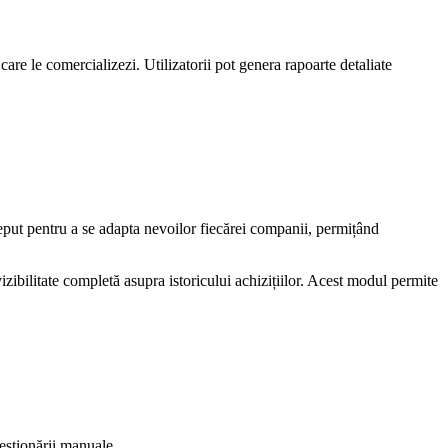
care le comercializezi. Utilizatorii pot genera rapoarte detaliate
ceput pentru a se adapta nevoilor fiecărei companii, permițând
vizibilitate completă asupra istoricului achizițiilor. Acest modul permite
gestionării manuale.