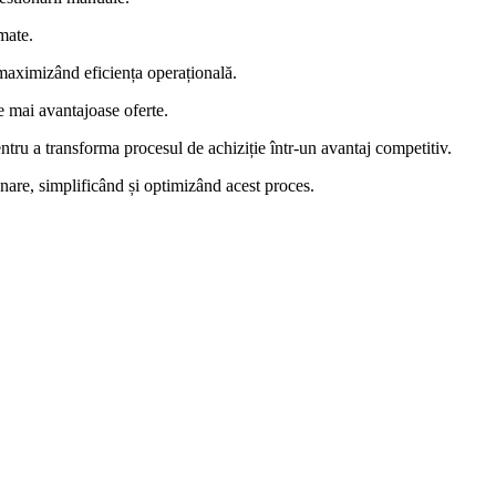
rmate.
i maximizând eficiența operațională.
le mai avantajoase oferte.
 pentru a transforma procesul de achiziție într-un avantaj competitiv.
onare, simplificând și optimizând acest proces.
i multe detalii.