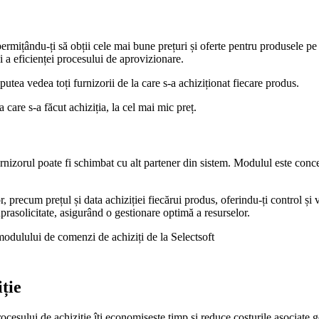
ermițându-ți să obții cele mai bune prețuri și oferte pentru produsele pe 
și a eficienței procesului de aprovizionare.
tea vedea toți furnizorii de la care s-a achiziționat fiecare produs.
are s-a făcut achiziția, la cel mai mic preț.
urnizorul poate fi schimbat cu alt partener din sistem. Modulul este con
, precum prețul și data achiziției fiecărui produs, oferindu-ți control și 
uprasolicitate, asigurând o gestionare optimă a resurselor.
ție
ocesului de achiziție îți economisește timp și reduce costurile asociate 