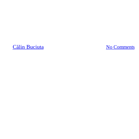
Top 3 provocări clasice din
HoReCa care îți țin afacerea pe
loc
By
Călin Buciuta
13 august 2025
iunie 23rd, 2026
No Comments