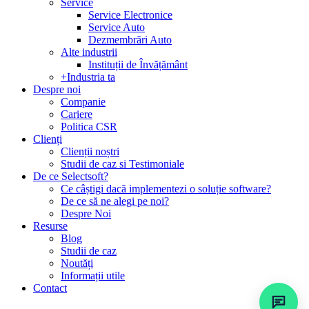
Service
Service Electronice
Service Auto
Dezmembrări Auto
Alte industrii
Instituții de Învățământ
+Industria ta
Despre noi
Companie
Cariere
Politica CSR
Clienți
Clienții noștri
Studii de caz si Testimoniale
De ce Selectsoft?
Ce câștigi dacă implementezi o soluție software?
De ce să ne alegi pe noi?
Despre Noi
Resurse
Blog
Studii de caz
Noutăți
Informații utile
Contact