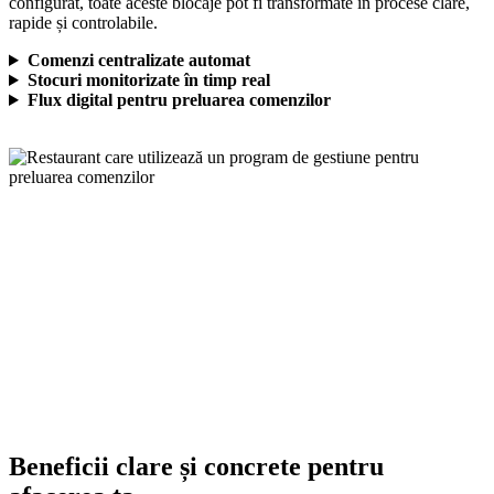
configurat, toate aceste blocaje pot fi transformate în procese clare,
rapide și controlabile.
Comenzi centralizate automat
Stocuri monitorizate în timp real
Flux digital pentru preluarea comenzilor
Descoperă soluția Selectsoft pentru restaurante
și cum te poate ajuta să îți organizezi mai bine
activitatea.
Află mai multe
Beneficii clare și concrete pentru