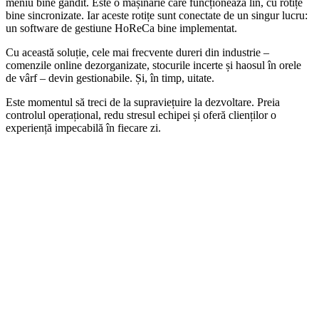
meniu bine gândit. Este o mașinărie care funcționează lin, cu rotițe
bine sincronizate. Iar aceste rotițe sunt conectate de un singur lucru:
un software de gestiune HoReCa bine implementat.
Cu această soluție, cele mai frecvente dureri din industrie –
comenzile online dezorganizate, stocurile incerte și haosul în orele
de vârf – devin gestionabile. Și, în timp, uitate.
Este momentul să treci de la supraviețuire la dezvoltare. Preia
controlul operațional, redu stresul echipei și oferă clienților o
experiență impecabilă în fiecare zi.
Obține control total asupra operațiunilor din
HoReCa.
Stabilește o discuție cu un expert Selectsoft.
Contactează-ne