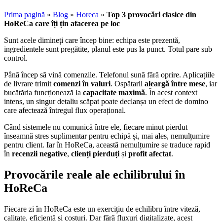
Prima pagină
»
Blog
»
Horeca
»
Top 3 provocări clasice din
HoReCa care îți țin afacerea pe loc
Sunt acele dimineți care încep bine: echipa este prezentă,
ingredientele sunt pregătite, planul este pus la punct. Totul pare sub
control.
Până încep să vină comenzile. Telefonul sună fără oprire. Aplicațiile
de livrare trimit
comenzi în valuri
. Ospătarii
aleargă între mese
, iar
bucătăria funcționează la
capacitate maximă
. În acest context
intens, un singur detaliu scăpat poate declanșa un efect de domino
care afectează întregul flux operațional.
Când sistemele nu comunică între ele, fiecare minut pierdut
înseamnă stres suplimentar pentru echipă și, mai ales, nemulțumire
pentru client. Iar în HoReCa, această nemulțumire se traduce rapid
în
recenzii negative
,
clienți pierduți
și
profit afectat
.
Provocările reale ale echilibrului în
HoReCa
Fiecare zi în HoReCa este un exercițiu de echilibru între viteză,
calitate, eficiență și costuri. Dar fără fluxuri digitalizate, acest