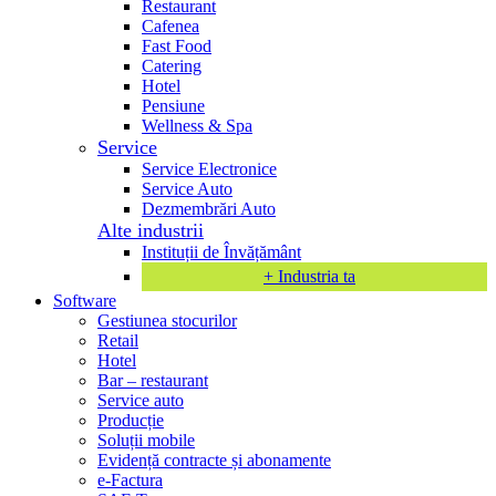
Restaurant
Cafenea
Fast Food
Catering
Hotel
Pensiune
Wellness & Spa
Service
Service Electronice
Service Auto
Dezmembrări Auto
Alte industrii
Instituții de Învățământ
+ Industria ta
Software
Gestiunea stocurilor
Retail
Hotel
Bar – restaurant
Service auto
Producție
Soluții mobile
Evidență contracte și abonamente
e-Factura