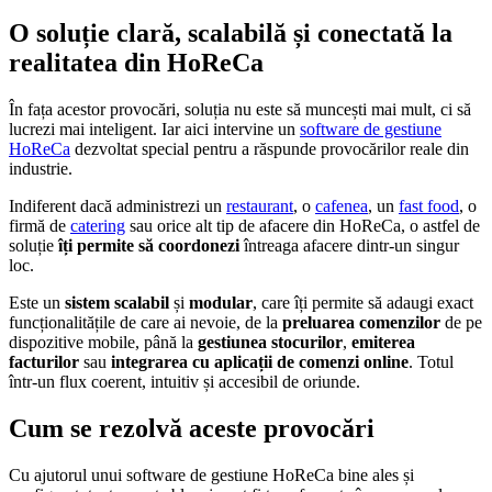
O soluție clară, scalabilă și conectată la
realitatea din HoReCa
În fața acestor provocări, soluția nu este să muncești mai mult, ci să
lucrezi mai inteligent. Iar aici intervine un
software de gestiune
HoReCa
dezvoltat special pentru a răspunde provocărilor reale din
industrie.
Indiferent dacă administrezi un
restaurant
, o
cafenea
, un
fast food
, o
firmă de
catering
sau orice alt tip de afacere din HoReCa, o astfel de
soluție
îți permite să coordonezi
întreaga afacere dintr-un singur
loc.
Este un
sistem scalabil
și
modular
, care îți permite să adaugi exact
funcționalitățile de care ai nevoie, de la
preluarea comenzilor
de pe
dispozitive mobile, până la
gestiunea stocurilor
,
emiterea
facturilor
sau
integrarea cu aplicații de comenzi online
. Totul
într-un flux coerent, intuitiv și accesibil de oriunde.
Cum se rezolvă aceste provocări
Cu ajutorul unui software de gestiune HoReCa bine ales și