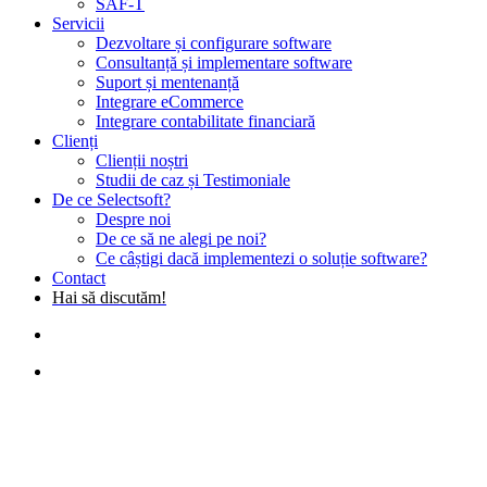
SAF-T
Servicii
Dezvoltare și configurare software
Consultanță și implementare software
Suport și mentenanță
Integrare eCommerce
Integrare contabilitate financiară
Clienți
Clienții noștri
Studii de caz și Testimoniale
De ce Selectsoft?
Despre noi
De ce să ne alegi pe noi?
Ce câștigi dacă implementezi o soluție software?
Contact
Hai să discutăm!
search
Menu
Cafenea
Catering
Horeca
Restaurant