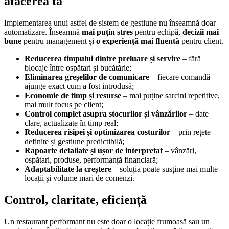
afacerea ta
Implementarea unui astfel de sistem de gestiune nu înseamnă doar
automatizare. Înseamnă
mai puțin stres
pentru echipă,
decizii mai
bune
pentru management și
o experiență mai fluentă
pentru client.
Reducerea timpului dintre preluare și servire
– fără
blocaje între ospătari și bucătărie;
Eliminarea greșelilor de comunicare
– fiecare comandă
ajunge exact cum a fost introdusă;
Economie de timp și resurse
– mai puține sarcini repetitive,
mai mult focus pe client;
Control complet asupra stocurilor și vânzărilor
– date
clare, actualizate în timp real;
Reducerea risipei și optimizarea costurilor
– prin rețete
definite și gestiune predictibilă;
Rapoarte detaliate și ușor de interpretat
– vânzări,
ospătari, produse, performanță financiară;
Adaptabilitate la creștere
– soluția poate susține mai multe
locații și volume mari de comenzi.
Control, claritate, eficiență
Un restaurant performant nu este doar o locație frumoasă sau un