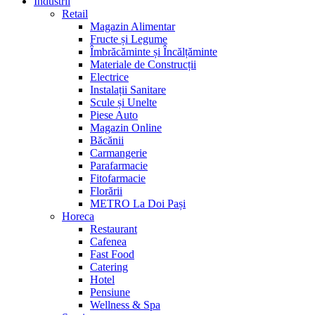
Industrii
Retail
Magazin Alimentar
Fructe și Legume
Îmbrăcăminte și Încălțăminte
Materiale de Construcții
Electrice
Instalații Sanitare
Scule și Unelte
Piese Auto
Magazin Online
Băcănii
Carmangerie
Parafarmacie
Fitofarmacie
Florării
METRO La Doi Pași
Horeca
Restaurant
Cafenea
Fast Food
Catering
Hotel
Pensiune
Wellness & Spa