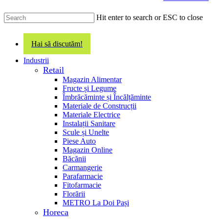
main
content
Hit enter to search or ESC to close
Close
Search
Hai să discutăm!
search
Menu
Industrii
Retail
Magazin Alimentar
Fructe și Legume
Îmbrăcăminte și Încălțăminte
Materiale de Construcții
Materiale Electrice
Instalații Sanitare
Scule și Unelte
Piese Auto
Magazin Online
Băcănii
Carmangerie
Parafarmacie
Fitofarmacie
Florării
METRO La Doi Pași
Horeca