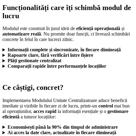
Funcționalități care îți schimbă modul de
lucru
Modulul este construit în jurul ideii de
eficiență operațională
și
automatizare reală
. Nu promite doar funcții, ci livrează schimbări
concrete în felul în care lucrezi zilnic.
Informații complete și sincronizate, în fiecare dimineață
Rapoarte clare, fără verificări între fișiere
Plăți gestionate centralizat
Comparații rapide între performanțele locațiilor
Ce câștigi, concret?
Implementarea Modulului Unitate Centralizatoare aduce beneficii
imediate și vizibile în fiecare zi de lucru, printr-un
control
mai bun
al operațiunilor,
acces rapid
la informații esențiale și o
gestionare
eficientă
a tuturor locațiilor:
Economisești până la 90% din timpul de administrare
Ai acces la date clare, actualizate în fiecare dimineață