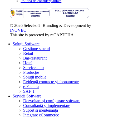
Politica de confidențialitate
© 2026 Selectsoft | Branding & Development by
INOVEO
This site is protected by reCAPTCHA.
Close
Soluții Software
Menu
Gestiune stocuri
Retail
Bar-restaurant
Hotel
Service auto
Producție
Soluții mobile
Evidență contracte și abonamente
e-Factura
SAF-T
Servicii Software
Dezvoltare și configurare software
Consultanță și implementare
Suport și mentenanță
Integrare eCommerce