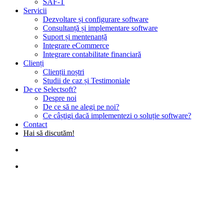
SAF-T
Servicii
Dezvoltare și configurare software
Consultanță și implementare software
Suport și mentenanță
Integrare eCommerce
Integrare contabilitate financiară
Clienți
Clienții noștri
Studii de caz și Testimoniale
De ce Selectsoft?
Despre noi
De ce să ne alegi pe noi?
Ce câștigi dacă implementezi o soluție software?
Contact
Hai să discutăm!
search
Menu
Casă de amanet
Informații Utile