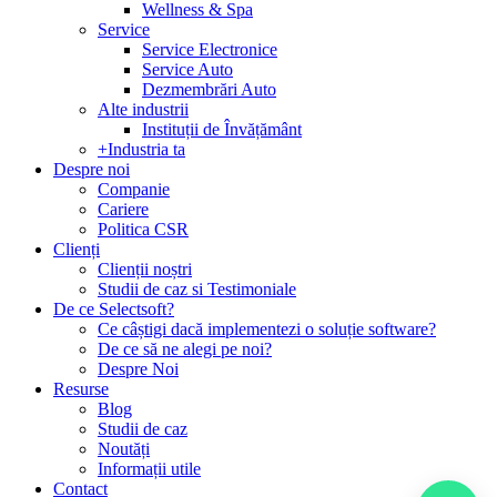
Wellness & Spa
Service
Service Electronice
Service Auto
Dezmembrări Auto
Alte industrii
Instituții de Învățământ
+Industria ta
Despre noi
Companie
Cariere
Politica CSR
Clienți
Clienții noștri
Studii de caz si Testimoniale
De ce Selectsoft?
Ce câștigi dacă implementezi o soluție software?
De ce să ne alegi pe noi?
Despre Noi
Resurse
Blog
Studii de caz
Noutăți
Informații utile
Contact