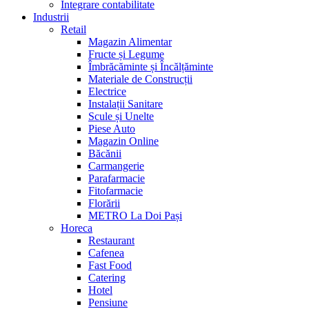
Integrare contabilitate
Industrii
Retail
Magazin Alimentar
Fructe și Legume
Îmbrăcăminte și Încălțăminte
Materiale de Construcții
Electrice
Instalații Sanitare
Scule și Unelte
Piese Auto
Magazin Online
Băcănii
Carmangerie
Parafarmacie
Fitofarmacie
Florării
METRO La Doi Pași
Horeca
Restaurant
Cafenea
Fast Food
Catering
Hotel
Pensiune