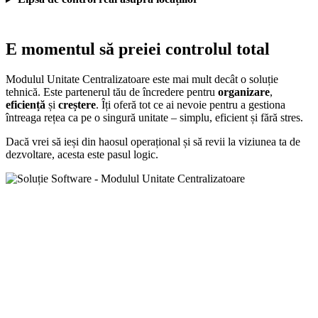
E momentul să preiei controlul total
Modulul Unitate Centralizatoare este mai mult decât o soluție
tehnică. Este partenerul tău de încredere pentru
organizare
,
eficiență
și
creștere
. Îți oferă tot ce ai nevoie pentru a gestiona
întreaga rețea ca pe o singură unitate – simplu, eficient și fără stres.
Dacă vrei să ieși din haosul operațional și să revii la viziunea ta de
dezvoltare, acesta este pasul logic.
Ai nevoie de date clare și control deplin,
oriunde te-ai afla? Stabilește o discuție cu un
expert Selectsoft.
Contactează-ne