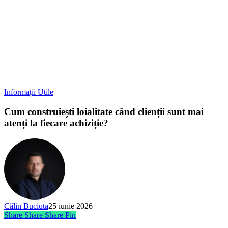
Informații Utile
Cum construiești loialitate când clienții sunt mai
atenți la fiecare achiziție?
Călin Buciuta
25 iunie 2026
Share
Share
Share
Pin