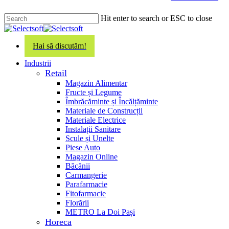
main
content
Hit enter to search or ESC to close
Close
Search
Hai să discutăm!
search
Menu
Industrii
Retail
Magazin Alimentar
Fructe și Legume
Îmbrăcăminte și Încălțăminte
Materiale de Construcții
Materiale Electrice
Instalații Sanitare
Scule și Unelte
Piese Auto
Magazin Online
Băcănii
Carmangerie
Parafarmacie
Fitofarmacie
Florării
METRO La Doi Pași
Horeca