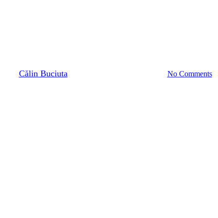
Cum să înțelegi ce se întâmplă
în toate locațiile tale, fără să
faci 100 de drumuri?
By
Călin Buciuta
16 iulie 2025
ianuarie 12th, 2026
No Comments