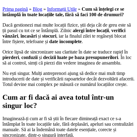
Prima pagină
»
Blog
»
Informații Utile
»
Cum să înțelegi ce se
întâmplă în toate locațiile tale, fără să faci 100 de drumuri?
Dacă gestionezi mai multe locații fizice, știi deja cât de greu este să
ții pasul cu tot ce se întâmplă. Zilnic
alergi între locații
,
verifici
vânzări
,
încasări
și
stocuri
, iar la finalul zilei te regăsești blocat
între fișiere, telefoane și
date incomplete
.
Orice lipsă de sincronizare sau claritate în date se traduce rapid în
pierderi
,
confuzii
și
decizii luate pe baza presupunerilori
. În loc
să ai control, simți că pierzi din vedere imaginea de ansamblu.
Nu ești singur. Mulți antreprenori ajung să dedice mai mult timp
introducerii de date și verificării rapoartelor decât dezvoltării afacerii.
Totul devine mai complex pe măsură ce numărul locațiilor crește.
Cum ar fi dacă ai avea totul într-un
singur loc?
Imaginează-ți cum ar fi să știi în fiecare dimineață exact ce s-a
întâmplat în toate locațiile tale, fără deplasări, apeluri sau centralizări
manuale. Să ai la îndemână toate datele esențiale, corecte și
sincronizate, dintr-o singură interfață.