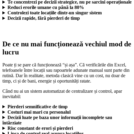
Te concentrezi pe decizii strategice, nu pe sarcini
operaționale
Reduci erorile umane cu până la 80%
Controlezi toate locațiile dintr-un singur sistem
Decizii rapide, fără pierderi de timp
De ce nu mai funcționează vechiul mod de
lucru
Poate ți se pare că funcționează “și așa”. Că verificările din Excel,
telefoanele între locații sau rapoartele adunate manual sunt parte din
rutină. Dar în realitate, metoda clasică vine cu un cost, nu doar de
timp, ci și de bani, energie și oportunități ratate.
Când nu ai un sistem automatizat de centralizare și control, apar
inevitabil:
Pierderi semnificative de timp
Costuri mai mari cu personalul
Decizii luate pe baza unor informații incomplete sau
întârziate
Risc constant de erori și pierderi
Lipsa de control real asupra locațiilor