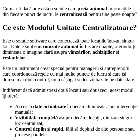
Cum ar fi dacă ar exista o soluție care
preia automat
informațiile
din fiecare punct de lucru, le
centralizează
pentru tine peste noapte?
Ce este Modulul Unitate Centralizatoare?
Este o soluție software care conectează toate locațiile într-un singur
loc. Datele sunt
sincronizate automat
în fiecare noapte, oferindu-ți
dimineața o imagine clară asupra
vânzărilor
,
achizițiilor
și
restanțelor
.
Este un instrument creat special pentru managerii și antreprenorii
care coordonează rețele cu mai multe puncte de lucru și care își
doresc mai mult control, timp câștigat și decizii bazate pe date clare.
Indiferent dacă administrezi două locații sau douăzeci, acest modul
îți oferă:
Acces la
date actualizate
în fiecare dimineață, fără intervenție
manuală;
Vizibilitate completă
asupra fiecărei locații, dintr-un singur
loc centralizat;
Control deplin
și
rapid
, fără să depinzi de alte persoane sau
procese paralele.