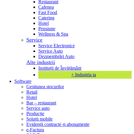
Restaurant
Cafenea
Fast Food
Catering
Hotel
Pensiune
Wellness & Spa
Service
Service Electronice
Service Auto
Dezmembrări Auto
Alte industrii
Instituții de Învățământ
+ Industria ta
Software
Gestiunea stocurilor
Retail
Hotel
Bar – restaurant
Service auto
Producție
Soluții mobile
Evidență contracte și abonamente
e-Factura