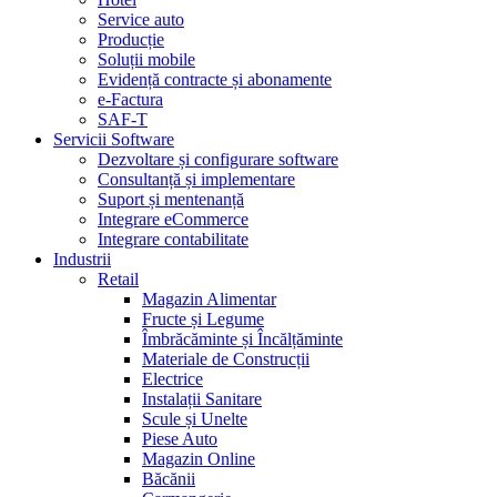
Service auto
Producție
Soluții mobile
Evidență contracte și abonamente
e-Factura
SAF-T
Servicii Software
Dezvoltare și configurare software
Consultanță și implementare
Suport și mentenanță
Integrare eCommerce
Integrare contabilitate
Industrii
Retail
Magazin Alimentar
Fructe și Legume
Îmbrăcăminte și Încălțăminte
Materiale de Construcții
Electrice
Instalații Sanitare
Scule și Unelte
Piese Auto
Magazin Online
Băcănii