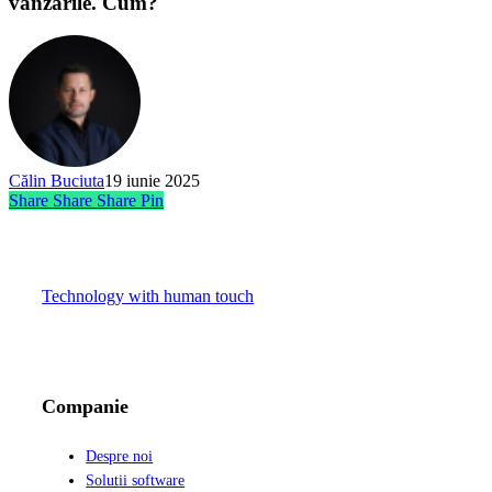
vânzările. Cum?
Călin Buciuta
19 iunie 2025
Share
Share
Share
Pin
Technology with human touch
LinkedIn
Facebook
Instagram
Companie
Despre noi
Solutii software