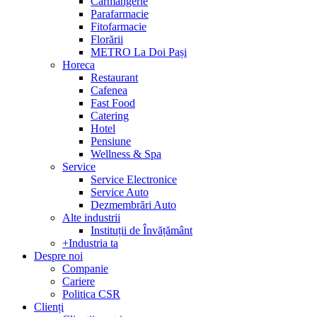
Carmangerie
Parafarmacie
Fitofarmacie
Florării
METRO La Doi Pași
Horeca
Restaurant
Cafenea
Fast Food
Catering
Hotel
Pensiune
Wellness & Spa
Service
Service Electronice
Service Auto
Dezmembrări Auto
Alte industrii
Instituții de Învățământ
+Industria ta
Despre noi
Companie
Cariere
Politica CSR
Clienți