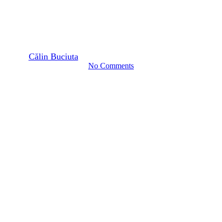
POS – Scurt istoric și tot ce
trebuie să știi
By
Călin Buciuta
28 septembrie 2018
noiembrie 26th, 2025
No Comments