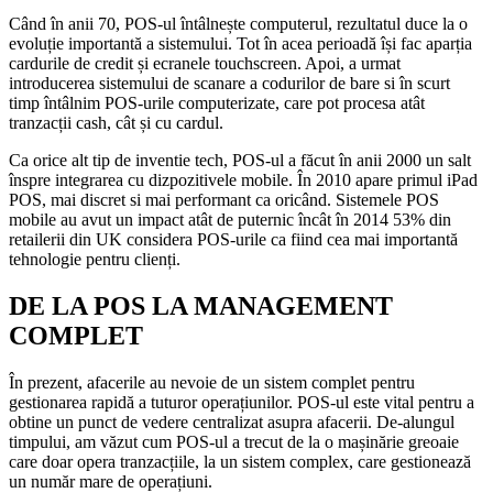
Când în anii 70, POS-ul întâlnește computerul, rezultatul duce la o
evoluție importantă a sistemului. Tot în acea perioadă își fac aparția
cardurile de credit și ecranele touchscreen. Apoi, a urmat
introducerea sistemului de scanare a codurilor de bare si în scurt
timp întâlnim POS-urile computerizate, care pot procesa atât
tranzacții cash, cât și cu cardul.
Ca orice alt tip de inventie tech, POS-ul a făcut în anii 2000 un salt
înspre integrarea cu dizpozitivele mobile. În 2010 apare primul iPad
POS, mai discret si mai performant ca oricând. Sistemele POS
mobile au avut un impact atât de puternic încât în 2014 53% din
retailerii din UK considera POS-urile ca fiind cea mai importantă
tehnologie pentru clienți.
DE LA POS LA MANAGEMENT
COMPLET
În prezent, afacerile au nevoie de un sistem complet pentru
gestionarea rapidă a tuturor operațiunilor. POS-ul este vital pentru a
obtine un punct de vedere centralizat asupra afacerii. De-alungul
timpului, am văzut cum POS-ul a trecut de la o mașinărie greoaie
care doar opera tranzacțiile, la un sistem complex, care gestionează
un număr mare de operațiuni.