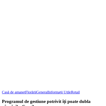
Casă de amanet
Florării
General
Informații Utile
Retail
Programul de gestiune potrivit îți poate dubla