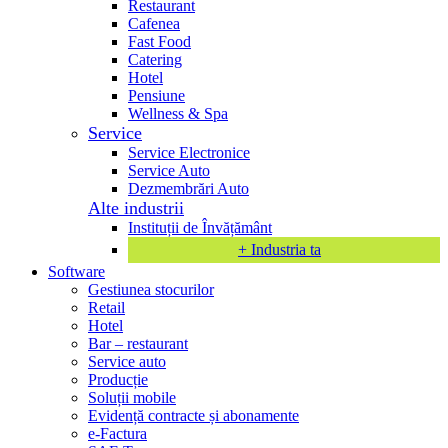
Restaurant
Cafenea
Fast Food
Catering
Hotel
Pensiune
Wellness & Spa
Service
Service Electronice
Service Auto
Dezmembrări Auto
Alte industrii
Instituții de Învățământ
+ Industria ta
Software
Gestiunea stocurilor
Retail
Hotel
Bar – restaurant
Service auto
Producție
Soluții mobile
Evidență contracte și abonamente
e-Factura