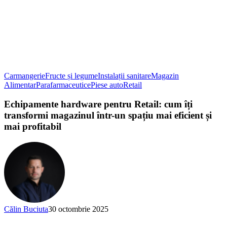
Carmangerie
Fructe și legume
Instalații sanitare
Magazin
Alimentar
Parafarmaceutice
Piese auto
Retail
Echipamente hardware pentru Retail: cum îți
transformi magazinul într-un spațiu mai eficient și
mai profitabil
Călin Buciuta
30 octombrie 2025