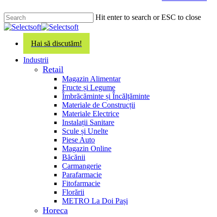
main
content
Hit enter to search or ESC to close
Close
Search
Hai să discutăm!
search
Menu
Industrii
Retail
Magazin Alimentar
Fructe și Legume
Îmbrăcăminte și Încălțăminte
Materiale de Construcții
Materiale Electrice
Instalații Sanitare
Scule și Unelte
Piese Auto
Magazin Online
Băcănii
Carmangerie
Parafarmacie
Fitofarmacie
Florării
METRO La Doi Pași
Horeca