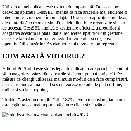
Utilizarea unei aplicații este extrem de importantă! De aceea am
dezvoltat aplicația GestSEL, menită să facă afacerile mai eficiente și
interacțiunea cu clientii îmbunătățită. Deși este o aplicație complexă,
are o interfață extrem de simplă, datele fiind bine organizate și ușor
de accesat. GestSEL implică o gestionare eficientă a preturilor și
adaptarea acestora la piață, dar și reducerea lipsurilor din gestiune,
acces de la distanță prin intermediul internetului și creșterea
operativității vânzărilor. Așadar, tot ce ai nevoie ca antreprenor!
CUM ARATĂ VIITORUL?
Viitorul POS-ului este strâns legat de aplicații, care permit sistemului
să managerieze vânzările, stocurile și clienții pe mai multe căi. Pe
măsură ce clienții utilizează mai multe moduri de a face cumpărături,
acesta trebuie să țină pasul și să integreze metode de plată offline,
online și social shopping.
Timidul ”casier incoruptibil” din 1879 a evoluat constant, iar acum
este legătura cea mai importantă dintre client si vânzător.