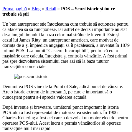
Prima pagină
»
Blog
»
Retail
»
POS – Scurt istoric și tot ce
trebuie să știi
Un bun antreprenor știe întotdeauna cum trebuie să acționeze pentru
ca afacerea sa să funcționeze. Iar astfel de decizii importante au stat
de-a lungul timpului la baza celor mai strălucite invenții. Este și
cazul lui James Ritty, un antreprenor american, care motivat de
dorința de a-și împiedica angajații să îl păcălească, a inventat în 1879
primul POS. L-a numit ”Casierul Incoruptibil”, pentru că era o
mașinărie care calcula, înregistra și controla vânzările. A fost primul
pas spre dezvoltarea sistemului care azi stă la baza tuturor
tranzacțiilor comerciale.
Denumirea POS vine de la Point of Sale, adică punct de vânzare.
Are o istorie extrem de interesantă, pe care e important să o
cunoaștem pentru a-i aprecia valoarea actuală.
După invenție și brevetare, următorul punct important în istoria
POS-ului a fost reprezentat de motorizarea sistemului. În 1906
Charles Kettering a fost cel care a dezvoltat un motor electric pentru
operarea POS-ului. Acest lucru a permis vânzătorilor să opereze
tranzacțiile mult mai rapid.