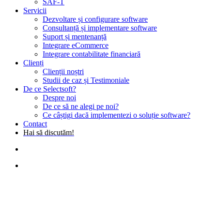
SAF-T
Servicii
Dezvoltare și configurare software
Consultanță și implementare software
Suport și mentenanță
Integrare eCommerce
Integrare contabilitate financiară
Clienți
Clienții noștri
Studii de caz și Testimoniale
De ce Selectsoft?
Despre noi
De ce să ne alegi pe noi?
Ce câștigi dacă implementezi o soluție software?
Contact
Hai să discutăm!
search
Menu
Retail