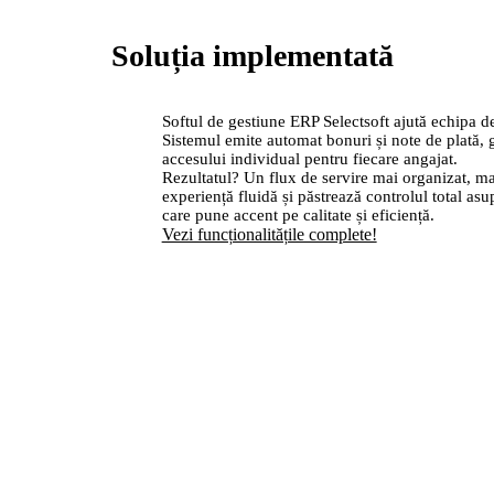
Soluția implementată
Softul de gestiune ERP Selectsoft ajută echipa de
Sistemul emite automat bonuri și note de plată, 
accesului individual pentru fiecare angajat.
Rezultatul? Un flux de servire mai organizat, mai 
experiență fluidă și păstrează controlul total as
care pune accent pe calitate și eficiență.
Vezi funcționalitățile complete!