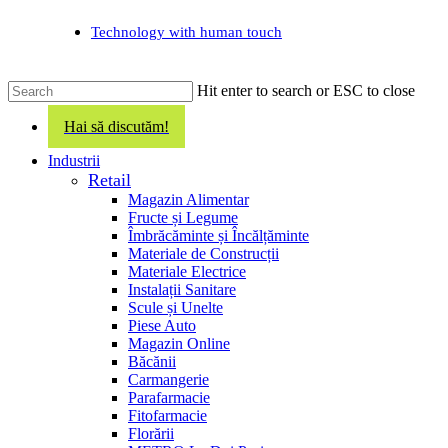
Skip
Technology with human touch
to
main
content
Hit enter to search or ESC to close
Close
Hai să discutăm!
Search
search
Menu
Industrii
Retail
Magazin Alimentar
Fructe și Legume
Îmbrăcăminte și Încălțăminte
Materiale de Construcții
Materiale Electrice
Instalații Sanitare
Scule și Unelte
Piese Auto
Magazin Online
Băcănii
Carmangerie
Parafarmacie
Fitofarmacie
Florării