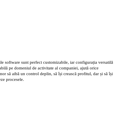
i le putem oferi
ile software sunt perfect customizabile, iar configurația versatilă
abilă pe domeniul de activitate al companiei, ajută orice
nor să aibă un control deplin, să își crească profitul, dar și să își
eze procesele.