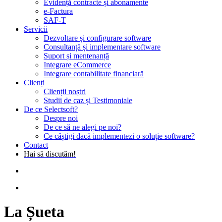
Evidență contracte și abonamente
e-Factura
SAF-T
Servicii
Dezvoltare și configurare software
Consultanță și implementare software
Suport și mentenanță
Integrare eCommerce
Integrare contabilitate financiară
Clienți
Clienții noștri
Studii de caz și Testimoniale
De ce Selectsoft?
Despre noi
De ce să ne alegi pe noi?
Ce câștigi dacă implementezi o soluție software?
Contact
Hai să discutăm!
search
Menu
La Șueta