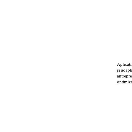
scoperă soluțiile pe care ț
uție pentru fiecare nevoie a afacerii tale
Aplicați
și adapt
antrepre
optimiz