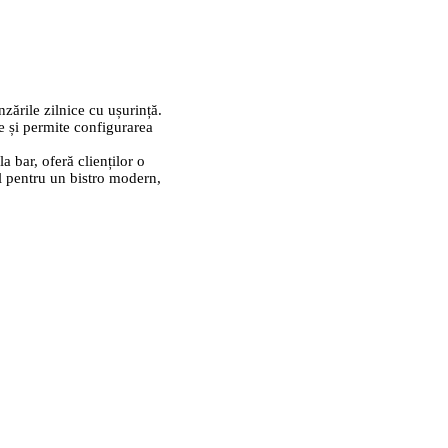
zările zilnice cu ușurință.
e și permite configurarea
a bar, oferă clienților o
al pentru un bistro modern,