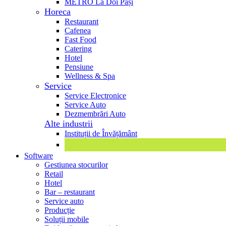
METRO La Doi Pași
Horeca
Restaurant
Cafenea
Fast Food
Catering
Hotel
Pensiune
Wellness & Spa
Service
Service Electronice
Service Auto
Dezmembrări Auto
Alte industrii
Instituții de Învățământ
Software
Gestiunea stocurilor
Retail
Hotel
Bar – restaurant
Service auto
Producție
Soluții mobile