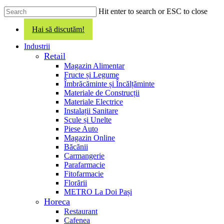
Hit enter to search or ESC to close
Close
Hai să discutăm!
Search
search
Menu
Industrii
Retail
Magazin Alimentar
Fructe și Legume
Îmbrăcăminte și Încălțăminte
Materiale de Construcții
Materiale Electrice
Instalații Sanitare
Scule și Unelte
Piese Auto
Magazin Online
Băcănii
Carmangerie
Parafarmacie
Fitofarmacie
Florării
METRO La Doi Pași
Horeca
Restaurant
Cafenea