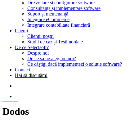
Dezvoltare și configurare software
Consultanță și implementare software
Suport și mentenanță
Integrare eCommerce
Integrare contabilitate financiară
Clienți
Clienții noștri
Studii de caz și Testimoniale
De ce Selectsoft?
Despre noi
De ce să ne alegi pe noi?
Ce câștigi dacă implementezi o soluție software?
Contact
Hai să discutăm!
search
Menu
Dodos