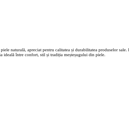
ele naturală, apreciat pentru calitatea și durabilitatea produselor sale. P
 ideală între confort, stil și tradiția meșteșugului din piele.