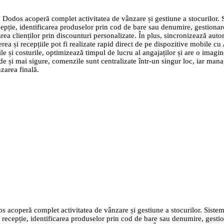
 Dodos acoperă complet activitatea de vânzare și gestiune a stocurilor. 
epție, identificarea produselor prin cod de bare sau denumire, gestionare
izarea clienților prin discounturi personalizate. În plus, sincronizează aut
erea și recepțiile pot fi realizate rapid direct de pe dispozitive mobile cu
ile și costurile, optimizează timpul de lucru al angajaților și are o imagin
ide și mai sigure, comenzile sunt centralizate într-un singur loc, iar ma
zarea finală.
s acoperă complet activitatea de vânzare și gestiune a stocurilor. Siste
 recepție, identificarea produselor prin cod de bare sau denumire, gestion