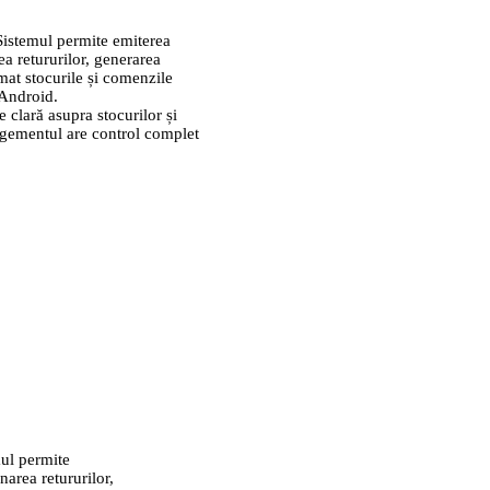
Sistemul permite emiterea
a retururilor, generarea
omat stocurile și comenzile
 Android.
e clară asupra stocurilor și
nagementul are control complet
mul permite
area retururilor,