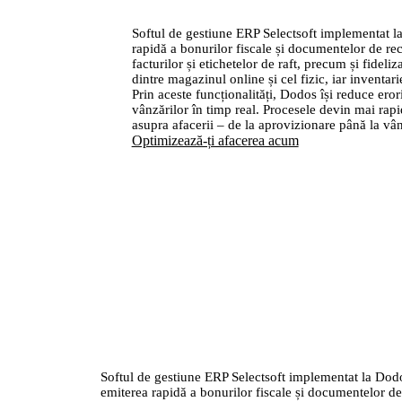
Softul de gestiune ERP Selectsoft implementat la
rapidă a bonurilor fiscale și documentelor de rec
facturilor și etichetelor de raft, precum și fidel
dintre magazinul online și cel fizic, iar inventari
Prin aceste funcționalități, Dodos își reduce eror
vânzărilor în timp real. Procesele devin mai rap
asupra afacerii – de la aprovizionare până la vân
Optimizează-ți afacerea acum
Softul de gestiune ERP Selectsoft implementat la Dodo
emiterea rapidă a bonurilor fiscale și documentelor de