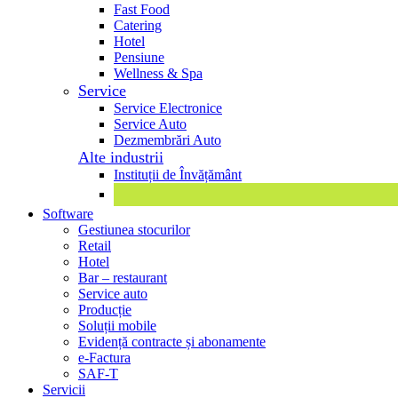
Fast Food
Catering
Hotel
Pensiune
Wellness & Spa
Service
Service Electronice
Service Auto
Dezmembrări Auto
Alte industrii
Instituții de Învățământ
Software
Gestiunea stocurilor
Retail
Hotel
Bar – restaurant
Service auto
Producție
Soluții mobile
Evidență contracte și abonamente
e-Factura
SAF-T
Servicii