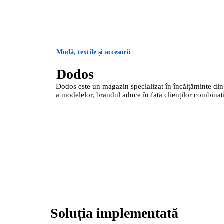
Modă, textile și accesorii
Dodos
Dodos este un magazin specializat în încălțăminte din pi
a modelelor, brandul aduce în fața clienților combinația
Soluția implementată