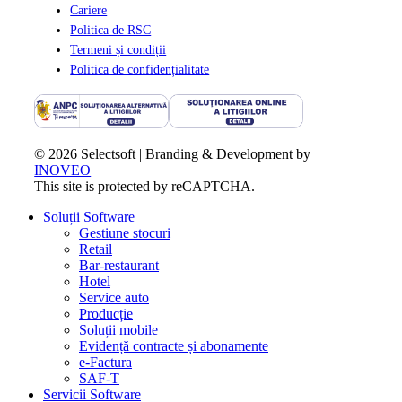
Cariere
Politica de RSC
Termeni și condiții
Politica de confidențialitate
© 2026 Selectsoft | Branding & Development by
INOVEO
This site is protected by reCAPTCHA.
Close
Soluții Software
Menu
Gestiune stocuri
Retail
Bar-restaurant
Hotel
Service auto
Producție
Soluții mobile
Evidență contracte și abonamente
e-Factura
SAF-T
Servicii Software