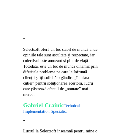
Ce spun
colegii
noștri?
“
Selectsoft oferă un loc stabil de muncă unde
opiniile tale sunt ascultate și respectate, iar
colectivul este amuzant și plin de viață.
Totodată, este un loc de muncă dinamic prin
diferitele probleme pe care le înfruntă
clienții și îți solicită o gândire „în afara
cutiei” pentru soluționarea acestora, lucru
care păstrează efectul de „noutate” mai
mereu.
Gabriel Crainic
Technical
Implementation Specialist
“
Lucrul la Selectsoft înseamnă pentru mine o