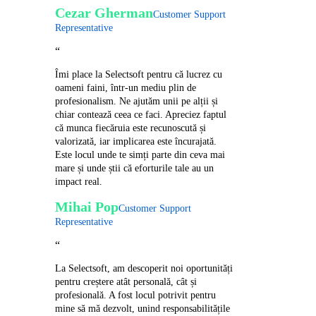
Cezar Gherman
Customer Support
Representative
“
Îmi place la Selectsoft pentru că lucrez cu
oameni faini, într-un mediu plin de
profesionalism. Ne ajutăm unii pe alții și
chiar contează ceea ce faci. Apreciez faptul
că munca fiecăruia este recunoscută și
valorizată, iar implicarea este încurajată.
Este locul unde te simți parte din ceva mai
mare și unde știi că eforturile tale au un
impact real.
Mihai Pop
Customer Support
Representative
“
La Selectsoft, am descoperit noi oportunități
pentru creștere atât personală, cât și
profesională. A fost locul potrivit pentru
mine să mă dezvolt, unind responsabilitățile