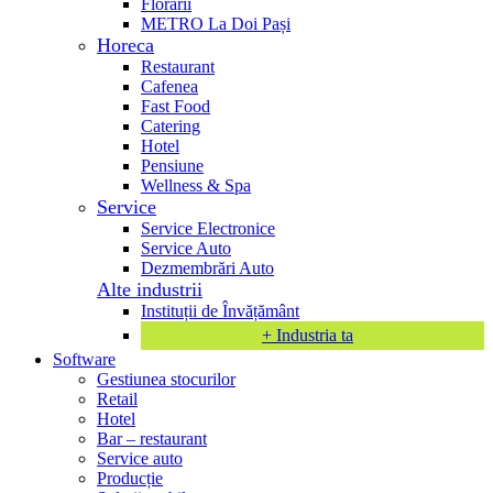
Florării
METRO La Doi Pași
Horeca
Restaurant
Cafenea
Fast Food
Catering
Hotel
Pensiune
Wellness & Spa
Service
Service Electronice
Service Auto
Dezmembrări Auto
Alte industrii
Instituții de Învățământ
+ Industria ta
Software
Gestiunea stocurilor
Retail
Hotel
Bar – restaurant
Service auto
Producție