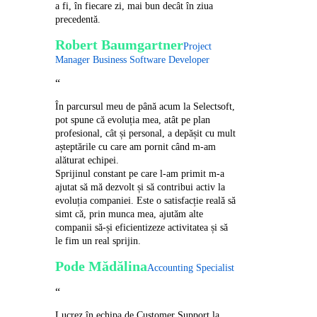
a fi, în fiecare zi, mai bun decât în ziua
precedentă.
Robert Baumgartner
Project
Manager Business Software Developer
“
În parcursul meu de până acum la Selectsoft,
pot spune că evoluția mea, atât pe plan
profesional, cât și personal, a depășit cu mult
așteptările cu care am pornit când m-am
alăturat echipei.
Sprijinul constant pe care l-am primit m-a
ajutat să mă dezvolt și să contribui activ la
evoluția companiei. Este o satisfacție reală să
simt că, prin munca mea, ajutăm alte
companii să-și eficientizeze activitatea și să
le fim un real sprijin.
Pode Mădălina
Accounting Specialist
“
Lucrez în echipa de Customer Support la