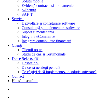
Soluții mobile
Evidență contracte și abonamente
e-Factura
SAF-T
Servicii
Dezvoltare și configurare software
Consultanță și implementare software
Suport și mentenanță
Integrare eCommerce
Integrare contabilitate financiară
Clienți
Clienții noștri
Studii de caz și Testimoniale
De ce Selectsoft?
Despre noi
De ce să ne alegi pe noi?
Ce câștigi dacă implementezi o soluție software?
Contact
Hai să discutăm!
search
Menu