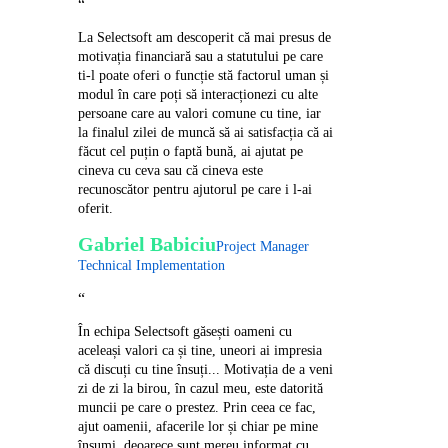
“
La Selectsoft am descoperit că mai presus de
motivația financiară sau a statutului pe care
ti-l poate oferi o funcție stă factorul uman și
modul în care poți să interacționezi cu alte
persoane care au valori comune cu tine, iar
la finalul zilei de muncă să ai satisfacția că ai
făcut cel puțin o faptă bună, ai ajutat pe
cineva cu ceva sau că cineva este
recunoscător pentru ajutorul pe care i l-ai
oferit.
Gabriel Babiciu
Project Manager
Technical Implementation
“
În echipa Selectsoft găsești oameni cu
aceleași valori ca și tine, uneori ai impresia
că discuți cu tine însuți... Motivația de a veni
zi de zi la birou, în cazul meu, este datorită
muncii pe care o prestez. Prin ceea ce fac,
ajut oamenii, afacerile lor și chiar pe mine
însumi, deoarece sunt mereu informat cu