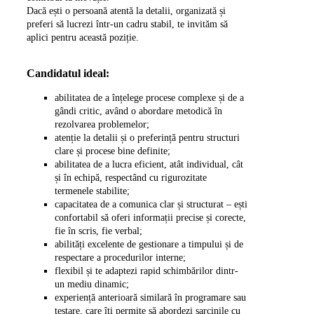
Dacă ești o persoană atentă la detalii, organizată și
preferi să lucrezi într-un cadru stabil, te invităm să
aplici pentru această poziție.
Candidatul ideal:
abilitatea de a înțelege procese complexe și de a
gândi critic, având o abordare metodică în
rezolvarea problemelor;
atenție la detalii și o preferință pentru structuri
clare și procese bine definite;
abilitatea de a lucra eficient, atât individual, cât
și în echipă, respectând cu rigurozitate
termenele stabilite;
capacitatea de a comunica clar și structurat – ești
confortabil să oferi informații precise și corecte,
fie în scris, fie verbal;
abilități excelente de gestionare a timpului și de
respectare a procedurilor interne;
flexibil și te adaptezi rapid schimbărilor dintr-
un mediu dinamic;
experiență anterioară similară în programare sau
testare, care îți permite să abordezi sarcinile cu