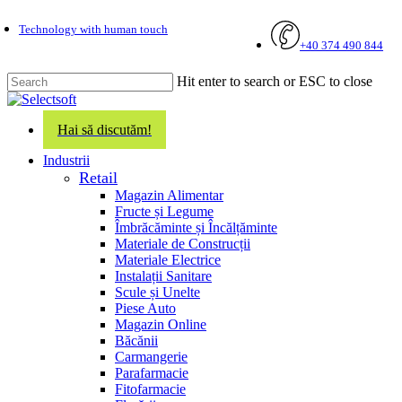
Skip
Technology with human touch
to
+40 374 490 844
main
content
Hit enter to search or ESC to close
Close
Search
Hai să discutăm!
search
Menu
Industrii
Retail
Magazin Alimentar
Fructe și Legume
Îmbrăcăminte și Încălțăminte
Materiale de Construcții
Materiale Electrice
Instalații Sanitare
Scule și Unelte
Piese Auto
Magazin Online
Băcănii
Carmangerie
Parafarmacie
Fitofarmacie