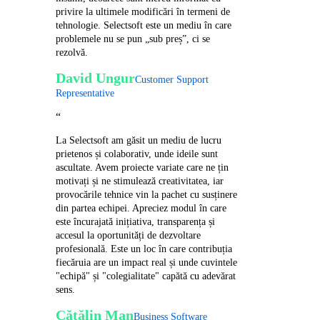
privire la ultimele modificări în termeni de
tehnologie. Selectsoft este un mediu în care
problemele nu se pun „sub preș”, ci se
rezolvă.
David Ungur
Customer Support
Representative
“
La Selectsoft am găsit un mediu de lucru
prietenos și colaborativ, unde ideile sunt
ascultate. Avem proiecte variate care ne țin
motivați și ne stimulează creativitatea, iar
provocările tehnice vin la pachet cu susținere
din partea echipei. Apreciez modul în care
este încurajată inițiativa, transparența și
accesul la oportunități de dezvoltare
profesională. Este un loc în care contribuția
fiecăruia are un impact real și unde cuvintele
"echipă" și "colegialitate" capătă cu adevărat
sens.
Cătălin Man
Business Software