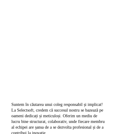
Baia Mare, Maramureș
Business Software
Developer
Suntem în căutarea unui coleg responsabil și implicat!
La Selectsoft, credem că succesul nostru se bazează pe
oameni dedicați și meticuloși. Oferim un mediu de
lucru bine structurat, colaborativ, unde fiecare membru
al echipei are șansa de a se dezvolta profesional și de a
contribui la inovație.