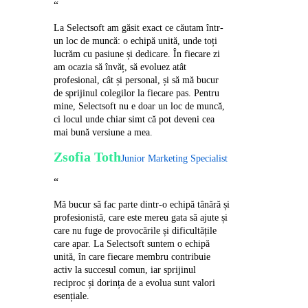
“
La Selectsoft am găsit exact ce căutam într-
un loc de muncă: o echipă unită, unde toți
lucrăm cu pasiune și dedicare. În fiecare zi
am ocazia să învăț, să evoluez atât
profesional, cât și personal, și să mă bucur
de sprijinul colegilor la fiecare pas. Pentru
mine, Selectsoft nu e doar un loc de muncă,
ci locul unde chiar simt că pot deveni cea
mai bună versiune a mea.
Zsofia Toth
Junior Marketing Specialist
“
Mă bucur să fac parte dintr-o echipă tânără și
profesionistă, care este mereu gata să ajute și
care nu fuge de provocările și dificultățile
care apar. La Selectsoft suntem o echipă
unită, în care fiecare membru contribuie
activ la succesul comun, iar sprijinul
reciproc și dorința de a evolua sunt valori
esențiale.