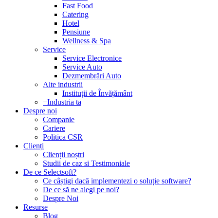
Fast Food
Catering
Hotel
Pensiune
Wellness & Spa
Service
Service Electronice
Service Auto
Dezmembrări Auto
Alte industrii
Instituții de Învățământ
+Industria ta
Despre noi
Companie
Cariere
Politica CSR
Clienți
Clienții noștri
Studii de caz si Testimoniale
De ce Selectsoft?
Ce câștigi dacă implementezi o soluție software?
De ce să ne alegi pe noi?
Despre Noi
Resurse
Blog