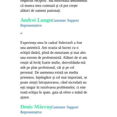
respectul reciproc. Mă motivează sentimentul
că munca mea contează și că pot crește
alături de oameni pasionați.
Andrei Lungu
Customer Support
Representative
“
Experiența mea în cadrul Selectsoft a fost
una autentică. Am ocazia să lucrez cu o
echipă tânără, plină de entuziasm și mai ales
una extrem de profesionistă. Alături de ei am
reușit să învăț foarte multe, dezvoltându-mă
atât pe plan profesional, cât și pe cel
personal. De asemenea există un mediu
prietenos, înțelegător și cel mai important, se
poate simții întrajutorarea, când niciodată nu
ești singur în rezolvarea problemelor, ci este
toată echipa în spate, gata să ofere o mână de
ajutor.
Denis Mărcuș
Customer Support
Representative