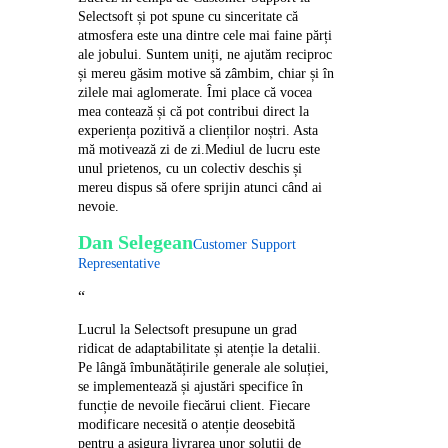
Selectsoft și pot spune cu sinceritate că
atmosfera este una dintre cele mai faine părți
ale jobului. Suntem uniți, ne ajutăm reciproc
și mereu găsim motive să zâmbim, chiar și în
zilele mai aglomerate. Îmi place că vocea
mea contează și că pot contribui direct la
experiența pozitivă a clienților noștri. Asta
mă motivează zi de zi.Mediul de lucru este
unul prietenos, cu un colectiv deschis și
mereu dispus să ofere sprijin atunci când ai
nevoie.
Dan Selegean
Customer Support
Representative
“
Lucrul la Selectsoft presupune un grad
ridicat de adaptabilitate și atenție la detalii.
Pe lângă îmbunătățirile generale ale soluției,
se implementează și ajustări specifice în
funcție de nevoile fiecărui client. Fiecare
modificare necesită o atenție deosebită
pentru a asigura livrarea unor soluții de