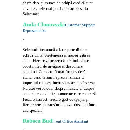
deschidere și muncă de echipă cred că sunt
cuvintele cele mai potrivite care descriu
Selectsoft.
Anda Clonovszki
Customer Support
Representative
“
Selectsoft înseamnă a face parte dintr-o
echipă unită, prietenoasă și mereu gata să
ajute. Fiecare zi petrecută aici îmi aduce
oportunități de învățare și dezvoltare
continuă. Ce poate fi mai frumos decât
atunci când te simți apreciat zilnic? E
imposibil ca acest lucru să treacă neobservat.
Nu este vorba doar despre muncă, ci despre
oameni, conexiuni și momente care contează.
Fiecare zâmbet, fiecare gest de sprijin și
fiecare reușită transformă o zi obișnuită într-
una specială.
Rebeca Bud
Front Office Assistant