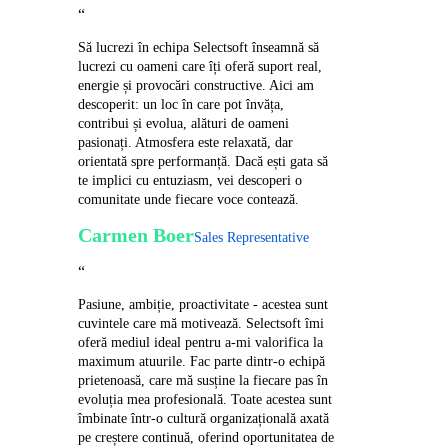
“
Să lucrezi în echipa Selectsoft înseamnă să
lucrezi cu oameni care îți oferă suport real,
energie și provocări constructive. Aici am
descoperit: un loc în care pot învăța,
contribui și evolua, alături de oameni
pasionați. Atmosfera este relaxată, dar
orientată spre performanță. Dacă ești gata să
te implici cu entuziasm, vei descoperi o
comunitate unde fiecare voce contează.
Carmen Boer
Sales Representative
“
Pasiune, ambiție, proactivitate - acestea sunt
cuvintele care mă motivează. Selectsoft îmi
oferă mediul ideal pentru a-mi valorifica la
maximum atuurile. Fac parte dintr-o echipă
prietenoasă, care mă susține la fiecare pas în
evoluția mea profesională. Toate acestea sunt
îmbinate într-o cultură organizațională axată
pe creștere continuă, oferind oportunitatea de