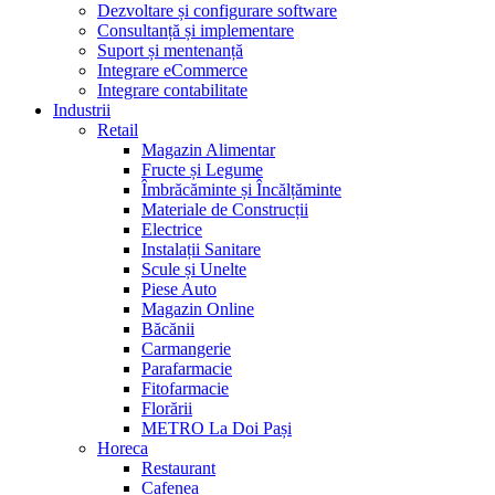
Dezvoltare și configurare software
Consultanță și implementare
Suport și mentenanță
Integrare eCommerce
Integrare contabilitate
Industrii
Retail
Magazin Alimentar
Fructe și Legume
Îmbrăcăminte și Încălțăminte
Materiale de Construcții
Electrice
Instalații Sanitare
Scule și Unelte
Piese Auto
Magazin Online
Băcănii
Carmangerie
Parafarmacie
Fitofarmacie
Florării
METRO La Doi Pași
Horeca
Restaurant
Cafenea