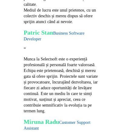
calitate.
Mediul de lucru este unul prietenos, cu un
colectiv deschis și mereu dispus să ofere
sprijin atunci când ai nevoie.
Patric Stan
Business Software
Developer
“
Munca la Selectsoft este o experiență
profesională și personală foarte valoroasă.
Echipa este prietenoasă, deschisă și mereu
gata să ofere sprijin. Proiectele sunt variate
și provocatoare, încurajând dezvoltarea, iar
fiecare zi aduce oportunități de învățare
continuă. Este un mediu în care te simți
motivat, susținut și apreciat, ceea ce
contribuie semnificativ la evoluția ta pe
termen lung.
Miruna Radu
Customer Support
Assistant