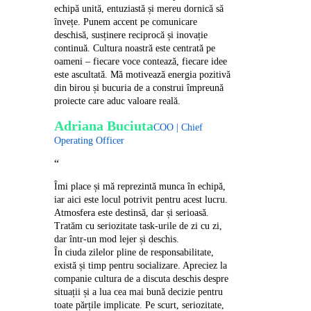
echipă unită, entuziastă și mereu dornică să
învețe. Punem accent pe comunicare
deschisă, susținere reciprocă și inovație
continuă. Cultura noastră este centrată pe
oameni – fiecare voce contează, fiecare idee
este ascultată. Mă motivează energia pozitivă
din birou și bucuria de a construi împreună
proiecte care aduc valoare reală.
Adriana Buciuta
COO | Chief
Operating Officer
“
Îmi place și mă reprezintă munca în echipă,
iar aici este locul potrivit pentru acest lucru.
Atmosfera este destinsă, dar și serioasă.
Tratăm cu seriozitate task-urile de zi cu zi,
dar într-un mod lejer și deschis.
În ciuda zilelor pline de responsabilitate,
există și timp pentru socializare. Apreciez la
companie cultura de a discuta deschis despre
situații și a lua cea mai bună decizie pentru
toate părțile implicate. Pe scurt, seriozitate,