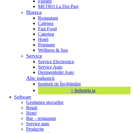
Florării
METRO La Doi Pași
Horeca
Restaurant
Cafenea
Fast Food
Catering
Hotel
Pensiune
Wellness & Spa
Service
Service Electronice
Service Auto
Dezmembrări Auto
Alte industrii
Instituții de Învățământ
+ Industria ta
Software
Gestiunea stocurilor
Retail
Hotel
Bar – restaurant
Service auto
Producție