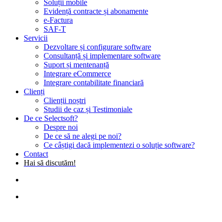
Soluții mobile
Evidență contracte și abonamente
e-Factura
SAF-T
Servicii
Dezvoltare și configurare software
Consultanță și implementare software
Suport și mentenanță
Integrare eCommerce
Integrare contabilitate financiară
Clienți
Clienții noștri
Studii de caz și Testimoniale
De ce Selectsoft?
Despre noi
De ce să ne alegi pe noi?
Ce câștigi dacă implementezi o soluție software?
Contact
Hai să discutăm!
search
Menu