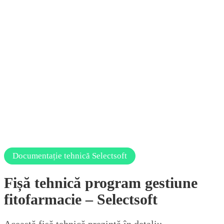
Documentație tehnică Selectsoft
Fișă tehnică program gestiune
fitofarmacie – Selectsoft
Această fișă tehnică prezintă în detaliu