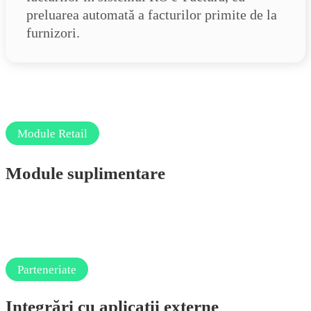
preluarea automată a facturilor primite de la
furnizori.
Module Retail
Module suplimentare
Tipărire etichete
Integrare eCommerce
Evidență comenzi clienți
Evidență comenzi de achiziție
Mobile Manager
Recepții Mobile
Import extrase bancare
Expediere SMS
Facturare
SAF-T
e-Transport
Parteneriate
Integrări cu aplicații externe