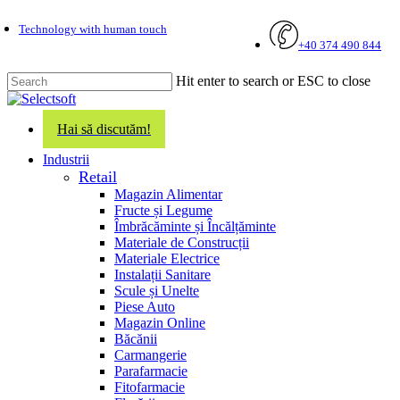
Skip
Technology with human touch
to
+40 374 490 844
main
content
Hit enter to search or ESC to close
Close
Search
Hai să discutăm!
search
Menu
Industrii
Retail
Magazin Alimentar
Fructe și Legume
Îmbrăcăminte și Încălțăminte
Materiale de Construcții
Materiale Electrice
Instalații Sanitare
Scule și Unelte
Piese Auto
Magazin Online
Băcănii
Carmangerie
Parafarmacie
Fitofarmacie